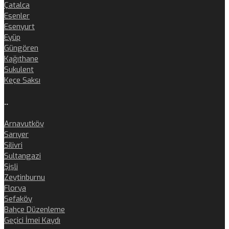
Çatalca
Esenler
Esenyurt
Eyüp
Güngören
Kağıthane
Sukulent
Keçe Saksı
..
Arnavutköy
Sarıyer
Silivri
Sultangazi
Şişli
Zeytinburnu
Florya
Sefaköy
Bahçe Düzenleme
Geçici İmei Kaydı