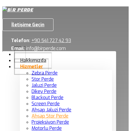
İletişime Geçin
Telefon
:
+90 541 727 42 93
Email
:
info@birperde.com
Hakkımızda
Hizmetler
Zebra Perde
Stor Perde
Jaluzi Perde
Dikey Perde
Blackout Perde
Screen Perde
Ahşap Jaluzi Perde
Ahşap Stor Perde
Projeksiyon Perde
Motorlu Perde