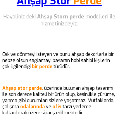
Ahşap Stor
Perde
Hayaliniz deki
Ahşap Storn perde
modelleri ile
hizmetinizdeyiz.
Eskiye dönmeyi isteyen ve bunu ahşap dekorlarla bir
nebze olsun sağlamayı başaran hobi sahibi kişilerin
çok ilgilendiği
bir perde
türüdür.
Ahşap stor perde,
üzerinde bulunan ahşap tasarımı
ile son derece kaliteli bir ürün olup, kesinlikle çürüme,
yanma gibi durumları sizlere yaşatmaz. Mutfaklarda,
çalışma
odalarında
ve
ofis
tarzı yerlerde
kullanılmak üzere sipariş edilmektedir.