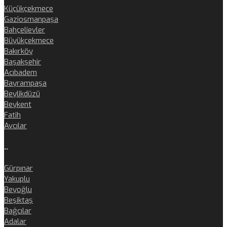
Küçükçekmece
Gaziosmanpaşa
Bahçelievler
Büyükçekmece
Bakırköy
Başakşehir
Acıbadem
Bayrampaşa
Beylikdüzü
Beykent
Fatih
Avcılar
..
Gürpınar
Yakuplu
Beyoğlu
Beşiktaş
Bağcılar
Adalar