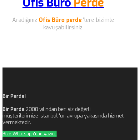
Ofis Büro
Perde
Aradığınız
Ofis Büro perde
‘lere bizimle
kavuşabilirsiniz.
Bir Perde!
Bir Perde
2000 yılından beri siz değerli
müşterilerimize İstanbul ‘un avrupa yakasında hizmet
vermektedir.
Bize Whatsapp'dan yazın..