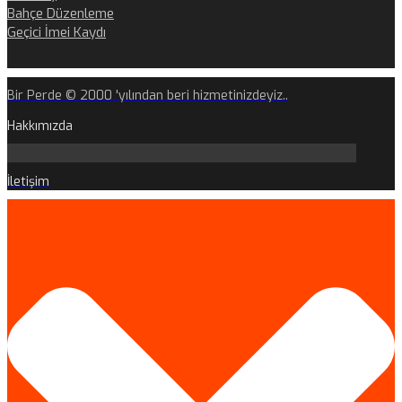
Bahçe Düzenleme
Geçici İmei Kaydı
Bir Perde © 2000 'yılından beri hizmetinizdeyiz..
Hakkımızda
İletişim