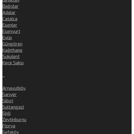
Beşiktaş
Bağcılar
Adalar
Çatalca
Esenler
Esenyurt
Eyüp
Güngören
Kağıthane
Sukulent
Keçe Saksı
..
Arnavutköy
Sarıyer
Silivri
Sultangazi
Şişli
Zeytinburnu
Florya
Sefaköy