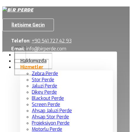
İletişime Geçin
Telefon
:
+90 541 727 42 93
Email
:
info@birperde.com
Hakkımızda
Hizmetler
Zebra Perde
Stor Perde
Jaluzi Perde
Dikey Perde
Blackout Perde
Screen Perde
Ahşap Jaluzi Perde
Ahşap Stor Perde
Projeksiyon Perde
Motorlu Perde