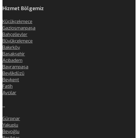
Hizmet Bölgemiz
Küçükçekmece
Gaziosmanpaşa
Bahçelievler
Büyükçekmece
Bakırköy
Başakşehir
Acıbadem
Bayrampaşa
Beylikdüzü
Beykent
Fatih
Avcılar
..
Gürpınar
Yakuplu
Beyoğlu