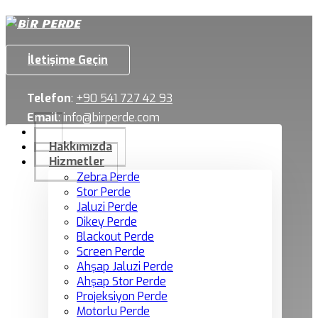
İletişime Geçin
Telefon
:
+90 541 727 42 93
Email
:
info@birperde.com
Hakkımızda
Hizmetler
Zebra Perde
Stor Perde
Jaluzi Perde
Dikey Perde
Blackout Perde
Screen Perde
Ahşap Jaluzi Perde
Ahşap Stor Perde
Projeksiyon Perde
Motorlu Perde