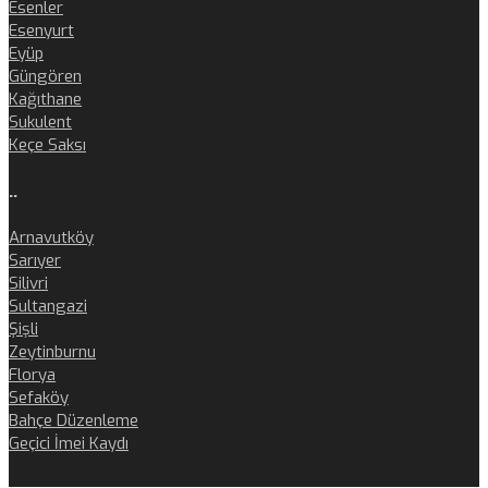
Esenler
Esenyurt
Eyüp
Güngören
Kağıthane
Sukulent
Keçe Saksı
..
Arnavutköy
Sarıyer
Silivri
Sultangazi
Şişli
Zeytinburnu
Florya
Sefaköy
Bahçe Düzenleme
Geçici İmei Kaydı