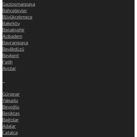
Gaziosmanpaşa
Bahçelievler
Büyükçekmece
Bakırköy
Başakşehir
Acıbadem
Bayrampaşa
Beylikdüzü
Beykent
Fatih
Avcılar
..
Gürpınar
Yakuplu
Beyoğlu
Beşiktaş
Bağcılar
Adalar
Çatalca