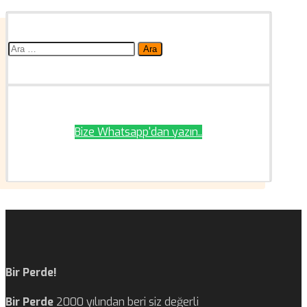
Arama:
Bize Whatsapp'dan yazın..
Bir Perde!
Bir Perde
2000 yılından beri siz değerli