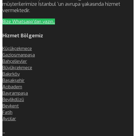
müşterilerimize İstanbul ‘un avrupa yakasında hizmet
vermektedir.
Bize Whatsapp'dan yazın..
Hizmet Bölgemiz
Küçükçekmece
Gaziosmanpaşa
Bahçelievler
Büyükçekmece
Bakırköy
Başakşehir
Acıbadem
Bayrampaşa
Beylikdüzü
Beykent
Fatih
Avcılar
..