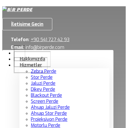
İletişime Geçin
Telefon
:
+90 541 727 42 93
Email
:
info@birperde.com
Hakkımızda
Hizmetler
Zebra Perde
Stor Perde
Jaluzi Perde
Dikey Perde
Blackout Perde
Screen Perde
Ahşap Jaluzi Perde
Ahşap Stor Perde
Projeksiyon Perde
Motorlu Perde