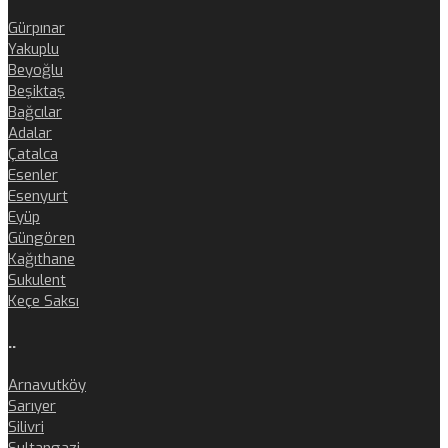
Gürpınar
Yakuplu
Beyoğlu
Beşiktaş
Bağcılar
Adalar
Çatalca
Esenler
Esenyurt
Eyüp
Güngören
Kağıthane
Sukulent
Keçe Saksı
..
Arnavutköy
Sarıyer
Silivri