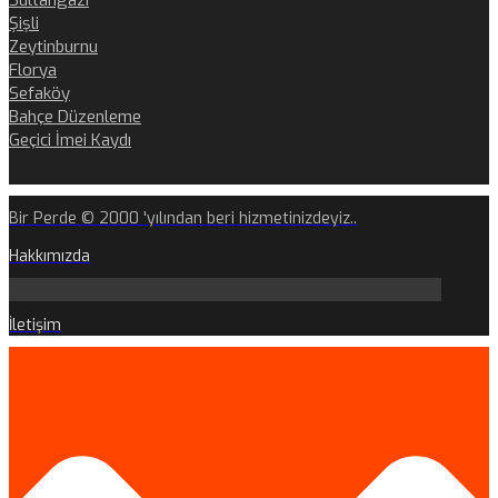
Sultangazi
Şişli
Zeytinburnu
Florya
Sefaköy
Bahçe Düzenleme
Geçici İmei Kaydı
Bir Perde © 2000 'yılından beri hizmetinizdeyiz..
Hakkımızda
İletişim