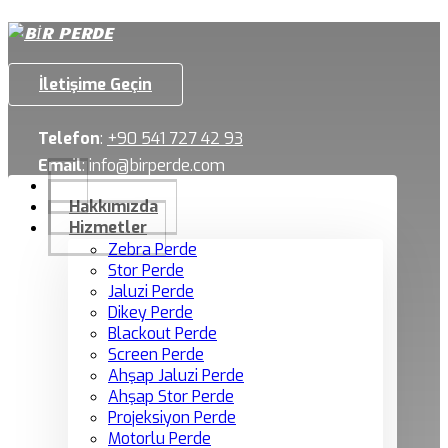
İletişime Geçin
Telefon
:
+90 541 727 42 93
Email
:
info@birperde.com
Hakkımızda
Hizmetler
Zebra Perde
Stor Perde
Jaluzi Perde
Dikey Perde
Blackout Perde
Screen Perde
Ahşap Jaluzi Perde
Ahşap Stor Perde
Projeksiyon Perde
Motorlu Perde