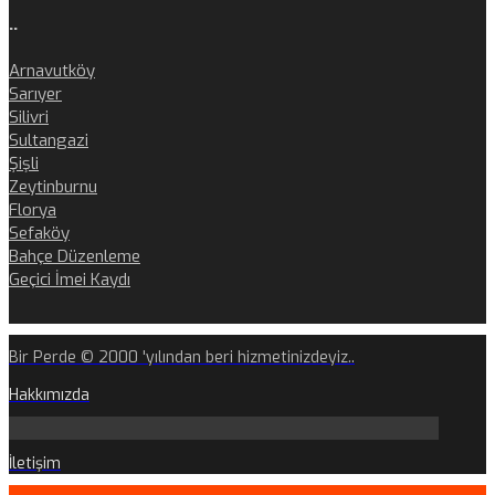
..
Arnavutköy
Sarıyer
Silivri
Sultangazi
Şişli
Zeytinburnu
Florya
Sefaköy
Bahçe Düzenleme
Geçici İmei Kaydı
Bir Perde © 2000 'yılından beri hizmetinizdeyiz..
Hakkımızda
İletişim