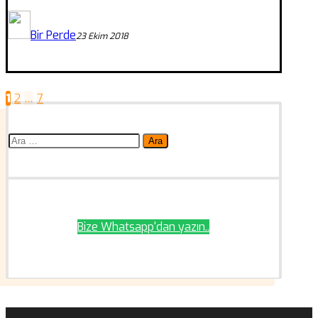
Bir Perde
23 Ekim 2018
1
2
…
7
Yazı
sayfalaması
Arama:
Bize Whatsapp'dan yazın..