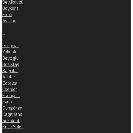
Beylikdüzü
Beykent
Fatih
Avcılar
..
Gürpınar
Yakuplu
Beyoğlu
Beşiktaş
Bağcılar
Adalar
Çatalca
Esenler
Esenyurt
Eyüp
Güngören
Kağıthane
Sukulent
Keçe Saksı