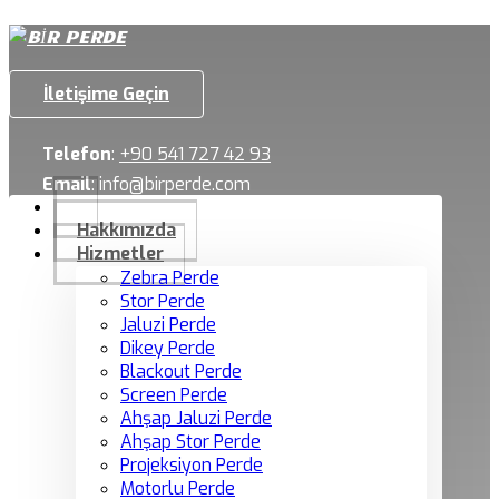
İletişime Geçin
Telefon
:
+90 541 727 42 93
Email
:
info@birperde.com
Hakkımızda
Hizmetler
Zebra Perde
Stor Perde
Jaluzi Perde
Dikey Perde
Blackout Perde
Screen Perde
Ahşap Jaluzi Perde
Ahşap Stor Perde
Projeksiyon Perde
Motorlu Perde