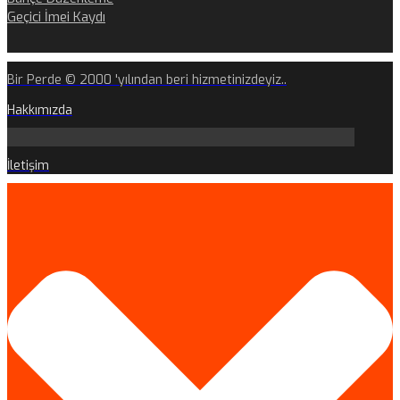
Geçici İmei Kaydı
Bir Perde © 2000 'yılından beri hizmetinizdeyiz..
Hakkımızda
İletişim