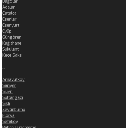
Bağcılar
Adalar
Çatalca
Esenler
Esenyurt
Eyüp
Güngören
Kağıthane
Sukulent
Keçe Saksı
..
Arnavutköy
Sarıyer
Silivri
Sultangazi
Şişli
Zeytinburnu
Florya
Sefaköy
Bahçe Düzenleme