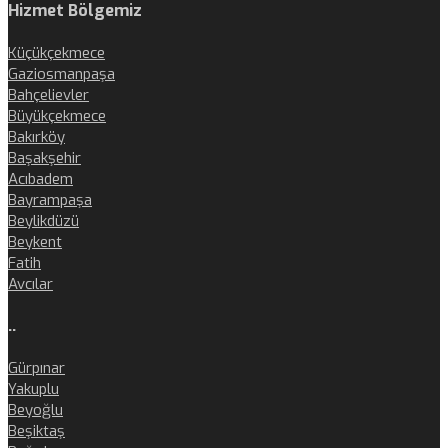
Hizmet Bölgemiz
Küçükçekmece
Gaziosmanpaşa
Bahçelievler
Büyükçekmece
Bakırköy
Başakşehir
Acıbadem
Bayrampaşa
Beylikdüzü
Beykent
Fatih
Avcılar
..
Gürpınar
Yakuplu
Beyoğlu
Beşiktaş