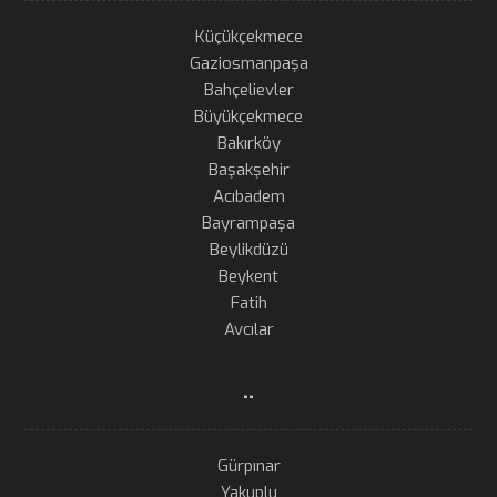
Küçükçekmece
Gaziosmanpaşa
Bahçelievler
Büyükçekmece
Bakırköy
Başakşehir
Acıbadem
Bayrampaşa
Beylikdüzü
Beykent
Fatih
Avcılar
..
Gürpınar
Yakuplu