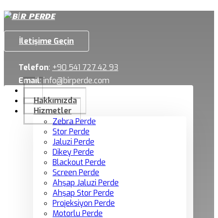
İletişime Geçin
Telefon
:
+90 541 727 42 93
Email
:
info@birperde.com
Hakkımızda
Hizmetler
Zebra Perde
Stor Perde
Jaluzi Perde
Dikey Perde
Blackout Perde
Screen Perde
Ahşap Jaluzi Perde
Ahşap Stor Perde
Projeksiyon Perde
Motorlu Perde