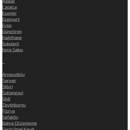
Adalar
Çatalca
Esenler
Esenyurt
Eyüp
Güngören
Kağıthane
Sukulent
Keçe Saksı
..
Arnavutköy
Sarıyer
Silivri
Sultangazi
Şişli
Zeytinburnu
Florya
Sefaköy
Bahçe Düzenleme
Geçici İmei Kaydı