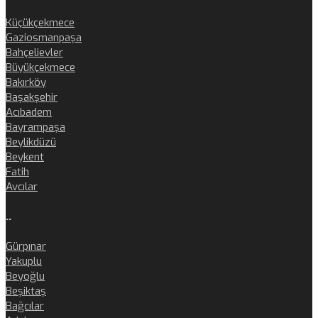
Küçükçekmece
Gaziosmanpaşa
Bahçelievler
Büyükçekmece
Bakırköy
Başakşehir
Acıbadem
Bayrampaşa
Beylikdüzü
Beykent
Fatih
Avcılar
..
Gürpınar
Yakuplu
Beyoğlu
Beşiktaş
Bağcılar