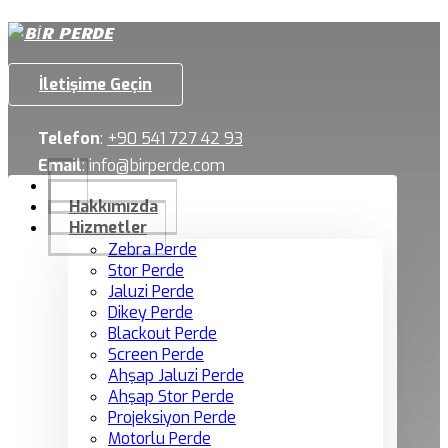
İletişime Geçin
Telefon
:
+90 541 727 42 93
Email
:
info@birperde.com
Hakkımızda
Hizmetler
Zebra Perde
Stor Perde
Jaluzi Perde
Dikey Perde
Blackout Perde
Screen Perde
Ahşap Jaluzi Perde
Ahşap Stor Perde
Projeksiyon Perde
Motorlu Perde