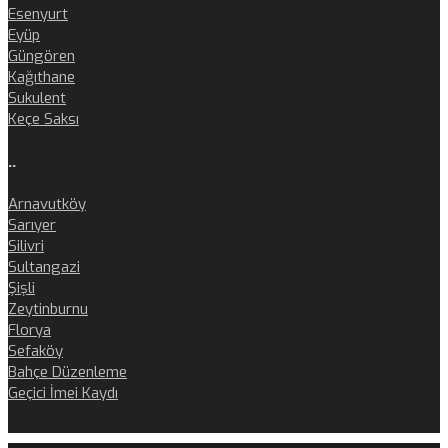
Esenyurt
Eyüp
Güngören
Kağıthane
Sukulent
Keçe Saksı
..
Arnavutköy
Sarıyer
Silivri
Sultangazi
Şişli
Zeytinburnu
Florya
Sefaköy
Bahçe Düzenleme
Geçici İmei Kaydı