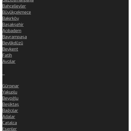
Bahçelievler
Büyükçekmece
Bakırköy
Başakşehir
Acıbadem
Bayrampaşa
Beylikdüzü
Beykent
Fatih
Avcılar
..
Gürpınar
Yakuplu
Beyoğlu
Beşiktaş
Bağcılar
Adalar
Çatalca
Esenler