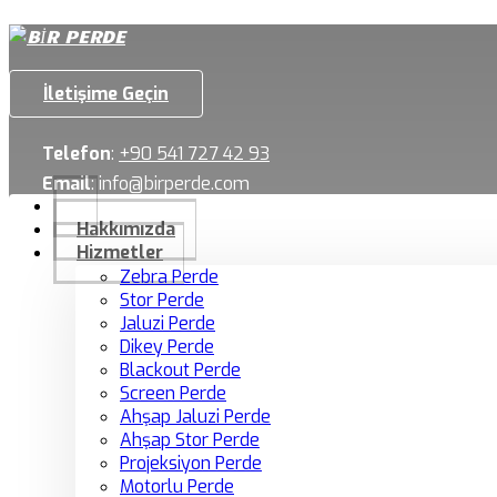
İletişime Geçin
Telefon
:
+90 541 727 42 93
Email
:
info@birperde.com
Hakkımızda
Hizmetler
Zebra Perde
Stor Perde
Jaluzi Perde
Dikey Perde
Blackout Perde
Screen Perde
Ahşap Jaluzi Perde
Ahşap Stor Perde
Projeksiyon Perde
Motorlu Perde