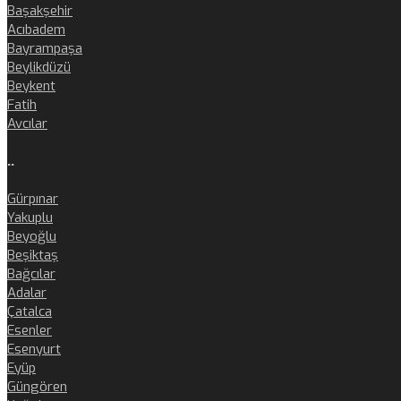
Başakşehir
Acıbadem
Bayrampaşa
Beylikdüzü
Beykent
Fatih
Avcılar
..
Gürpınar
Yakuplu
Beyoğlu
Beşiktaş
Bağcılar
Adalar
Çatalca
Esenler
Esenyurt
Eyüp
Güngören