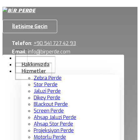
İletişime Geçin
Telefon
:
+90 541 727 42 93
Email
:
info@birperde.com
Hakkımızda
Hizmetler
Zebra Perde
Stor Perde
Jaluzi Perde
Dikey Perde
Blackout Perde
Screen Perde
Ahşap Jaluzi Perde
Ahşap Stor Perde
Projeksiyon Perde
Motorlu Perde