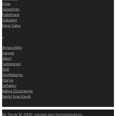
Eyüp
Güngören
Kağıthane
Sukulent
Keçe Saksı
..
Arnavutköy
Sarıyer
Silivri
Sultangazi
Şişli
Zeytinburnu
Florya
Sefaköy
Bahçe Düzenleme
Geçici İmei Kaydı
Bir Perde © 2000 'yılından beri hizmetinizdeyiz..