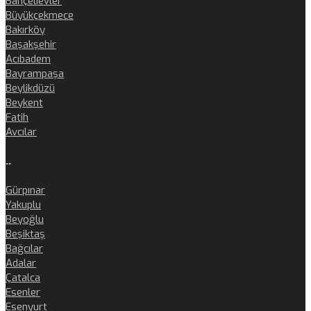
Bahçelievler
Büyükçekmece
Bakırköy
Başakşehir
Acıbadem
Bayrampaşa
Beylikdüzü
Beykent
Fatih
Avcılar
..
Gürpınar
Yakuplu
Beyoğlu
Beşiktaş
Bağcılar
Adalar
Çatalca
Esenler
Esenyurt