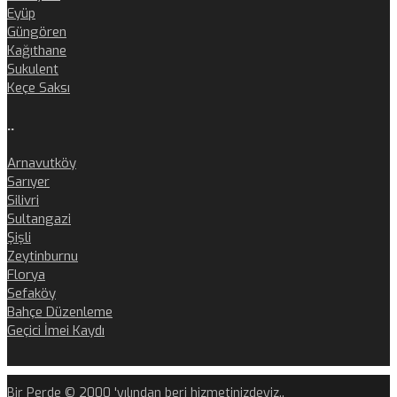
Eyüp
Güngören
Kağıthane
Sukulent
Keçe Saksı
..
Arnavutköy
Sarıyer
Silivri
Sultangazi
Şişli
Zeytinburnu
Florya
Sefaköy
Bahçe Düzenleme
Geçici İmei Kaydı
Bir Perde © 2000 'yılından beri hizmetinizdeyiz..