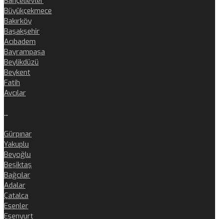
Bahçelievler
Büyükçekmece
Bakırköy
Başakşehir
Acıbadem
Bayrampaşa
Beylikdüzü
Beykent
Fatih
Avcılar
..
Gürpınar
Yakuplu
Beyoğlu
Beşiktaş
Bağcılar
Adalar
Çatalca
Esenler
Esenyurt