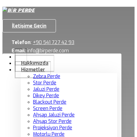
İletişime Geçin
Telefon
:
+90 541 727 42 93
Email
:
info@birperde.com
Hakkımızda
Hizmetler
Zebra Perde
Stor Perde
Jaluzi Perde
Dikey Perde
Blackout Perde
Screen Perde
Ahşap Jaluzi Perde
Ahşap Stor Perde
Projeksiyon Perde
Motorlu Perde