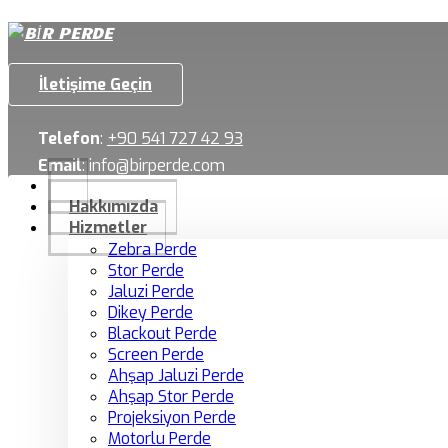
İletişime Geçin
Telefon
:
+90 541 727 42 93
Email
:
info@birperde.com
Hakkımızda
Hizmetler
Zebra Perde
Stor Perde
Jaluzi Perde
Dikey Perde
Blackout Perde
Screen Perde
Ahşap Jaluzi Perde
Ahşap Stor Perde
Projeksiyon Perde
Motorlu Perde