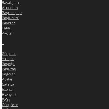
Başakşehir
Acıbadem
Bayrampaşa
Beylikdüzü
Beykent
Fatih
Avcılar
..
Gürpınar
Yakuplu
Beyoğlu
Beşiktaş
Bağcılar
Adalar
Çatalca
Esenler
Esenyurt
Eyüp
Güngören