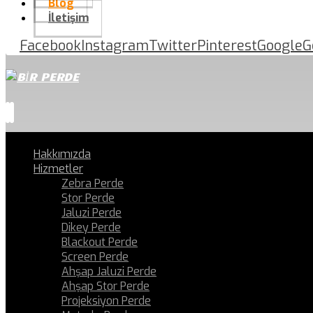
Blog
İletişim
Facebook
Instagram
Twitter
Pinterest
Google
G
Hakkımızda
Hizmetler
Zebra Perde
Stor Perde
Jaluzi Perde
Dikey Perde
Blackout Perde
Screen Perde
Ahşap Jaluzi Perde
Ahşap Stor Perde
Projeksiyon Perde