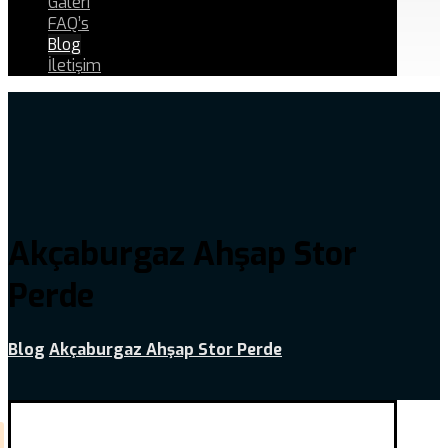
Galeri
FAQ’s
Blog
İletişim
Akçaburgaz Ahşap Stor
Perde
Blog
Akçaburgaz Ahşap Stor Perde