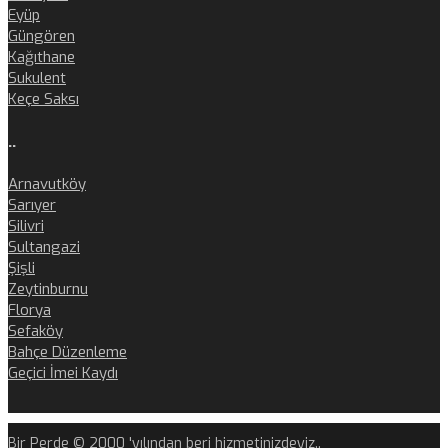
Eyüp
Güngören
Kağıthane
Sukulent
Keçe Saksı
..
Arnavutköy
Sarıyer
Silivri
Sultangazi
Şişli
Zeytinburnu
Florya
Sefaköy
Bahçe Düzenleme
Geçici İmei Kaydı
Bir Perde © 2000 'yılından beri hizmetinizdeyiz..