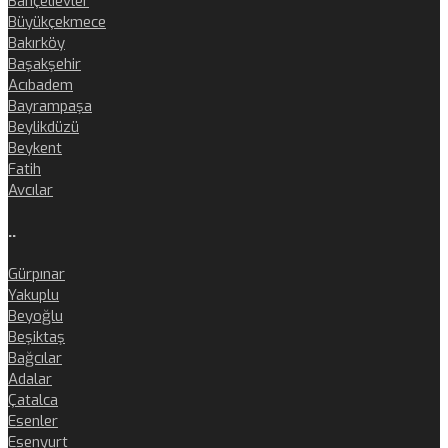
Bahçelievler
Büyükçekmece
Bakırköy
Başakşehir
Acıbadem
Bayrampaşa
Beylikdüzü
Beykent
Fatih
Avcılar
..
Gürpınar
Yakuplu
Beyoğlu
Beşiktaş
Bağcılar
Adalar
Çatalca
Esenler
Esenyurt