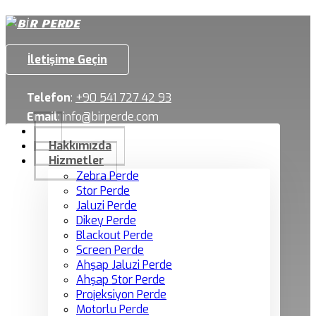
İletişime Geçin
Telefon
:
+90 541 727 42 93
Email
:
info@birperde.com
Hakkımızda
Hizmetler
Zebra Perde
Stor Perde
Jaluzi Perde
Dikey Perde
Blackout Perde
Screen Perde
Ahşap Jaluzi Perde
Ahşap Stor Perde
Projeksiyon Perde
Motorlu Perde