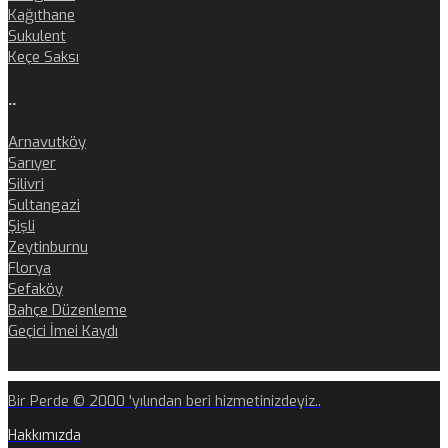
Kağıthane
Sukulent
Keçe Saksı
..
Arnavutköy
Sarıyer
Silivri
Sultangazi
Şişli
Zeytinburnu
Florya
Sefaköy
Bahçe Düzenleme
Geçici İmei Kaydı
Bir Perde © 2000 'yılından beri hizmetinizdeyiz..
Hakkımızda