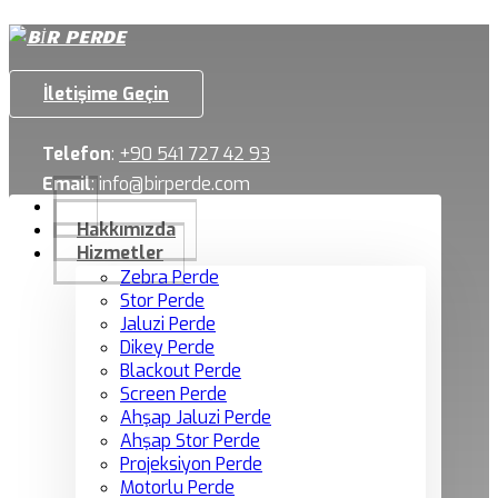
İletişime Geçin
Telefon
:
+90 541 727 42 93
Email
:
info@birperde.com
Hakkımızda
Hizmetler
Zebra Perde
Stor Perde
Jaluzi Perde
Dikey Perde
Blackout Perde
Screen Perde
Ahşap Jaluzi Perde
Ahşap Stor Perde
Projeksiyon Perde
Motorlu Perde