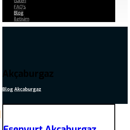
Galeri
FAQ’s
Blog
İletişim
Akçaburgaz
Blog
Akçaburgaz
Esenyurt Akçaburgaz