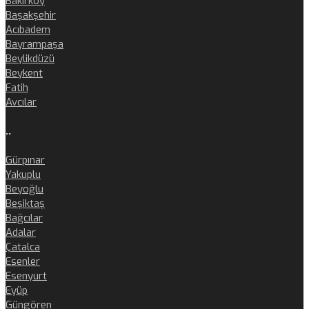
Bakırköy
Başakşehir
Acıbadem
Bayrampaşa
Beylikdüzü
Beykent
Fatih
Avcılar
..
Gürpınar
Yakuplu
Beyoğlu
Beşiktaş
Bağcılar
Adalar
Çatalca
Esenler
Esenyurt
Eyüp
Güngören