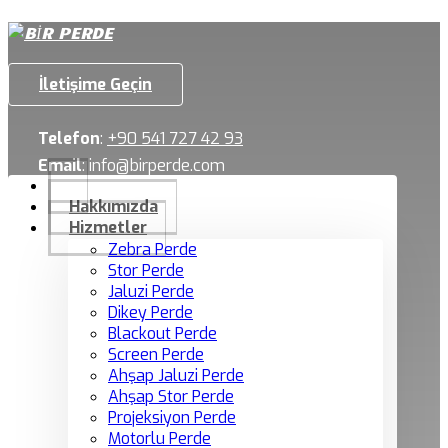
İletişime Geçin
Telefon
:
+90 541 727 42 93
Email
:
info@birperde.com
Hakkımızda
Hizmetler
Zebra Perde
Stor Perde
Jaluzi Perde
Dikey Perde
Blackout Perde
Screen Perde
Ahşap Jaluzi Perde
Ahşap Stor Perde
Projeksiyon Perde
Motorlu Perde