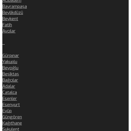
Acıbadem
Bayrampaşa
Beylikdüzü
Beykent
Fatih
Avcılar
..
Gürpınar
Yakuplu
Beyoğlu
Beşiktaş
Bağcılar
Adalar
Çatalca
Esenler
Esenyurt
Eyüp
Güngören
Kağıthane
Sukulent