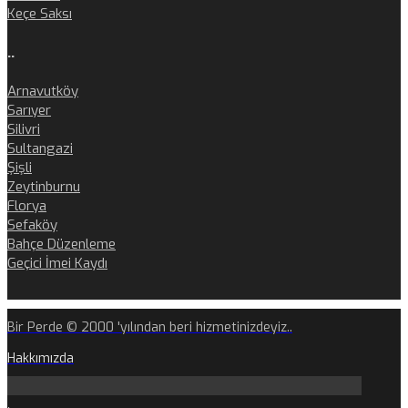
Keçe Saksı
..
Arnavutköy
Sarıyer
Silivri
Sultangazi
Şişli
Zeytinburnu
Florya
Sefaköy
Bahçe Düzenleme
Geçici İmei Kaydı
Bir Perde © 2000 'yılından beri hizmetinizdeyiz..
Hakkımızda