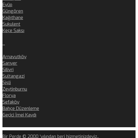
Eyüp
Güngören
Kağıthane
Sukulent
Keçe Saksı
..
Arnavutköy
Sarıyer
Silivri
Sultangazi
Şişli
Zeytinburnu
Florya
Sefaköy
Bahçe Düzenleme
Geçici İmei Kaydı
Bir Perde © 2000 'yılından beri hizmetinizdeyiz..