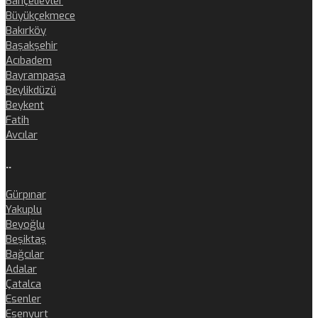
Bahçelievler
Büyükçekmece
Bakırköy
Başakşehir
Acıbadem
Bayrampaşa
Beylikdüzü
Beykent
Fatih
Avcılar
..
Gürpınar
Yakuplu
Beyoğlu
Beşiktaş
Bağcılar
Adalar
Çatalca
Esenler
Esenyurt