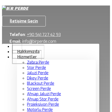
İletişime Geçin
Telefon
:
+90 541 727 42 93
Email
:
info@birperde.com
Hakkımızda
Hizmetler
Zebra Perde
Stor Perde
Jaluzi Perde
Dikey Perde
Blackout Perde
Screen Perde
Ahşap Jaluzi Perde
Ahşap Stor Perde
Projeksiyon Perde
Motorlu Perde