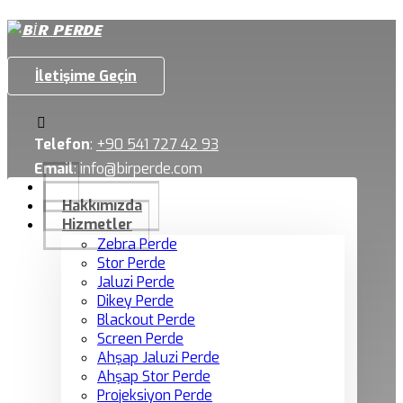
İletişime Geçin
Telefon
:
+90 541 727 42 93
Email
:
info@birperde.com
Hakkımızda
Hizmetler
Zebra Perde
Stor Perde
Jaluzi Perde
Dikey Perde
Blackout Perde
Screen Perde
Ahşap Jaluzi Perde
Ahşap Stor Perde
Projeksiyon Perde