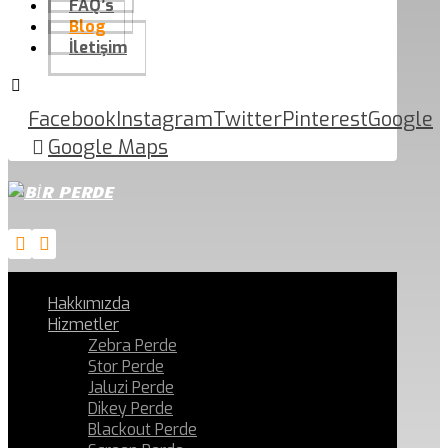
FAQ’s
Blog
İletişim
Facebook
Instagram
Twitter
Pinterest
Google
Google Maps
Hakkımızda
Hizmetler
Zebra Perde
Stor Perde
Jaluzi Perde
Dikey Perde
Blackout Perde