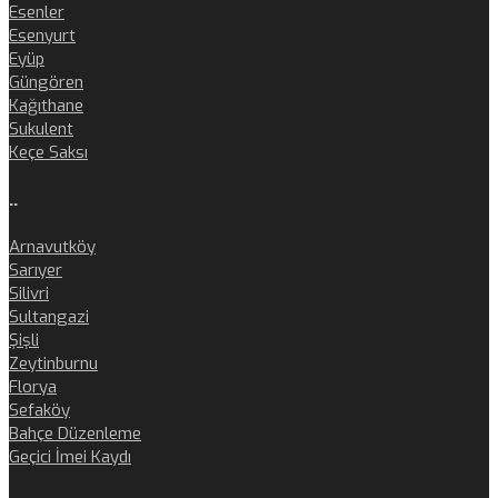
Esenler
Esenyurt
Eyüp
Güngören
Kağıthane
Sukulent
Keçe Saksı
..
Arnavutköy
Sarıyer
Silivri
Sultangazi
Şişli
Zeytinburnu
Florya
Sefaköy
Bahçe Düzenleme
Geçici İmei Kaydı