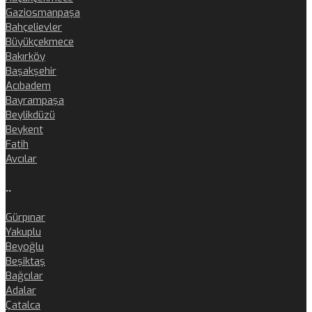
Gaziosmanpaşa
Bahçelievler
Büyükçekmece
Bakırköy
Başakşehir
Acıbadem
Bayrampaşa
Beylikdüzü
Beykent
Fatih
Avcılar
..
Gürpınar
Yakuplu
Beyoğlu
Beşiktaş
Bağcılar
Adalar
Çatalca