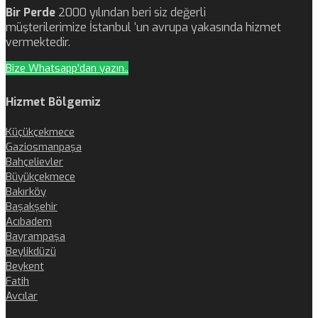
Bir Perde
2000 yılından beri siz değerli
müşterilerimize İstanbul ‘un avrupa yakasında hizmet
vermektedir.
Bize Whatsapp'dan yazın..
Hizmet Bölgemiz
Küçükçekmece
Gaziosmanpaşa
Bahçelievler
Büyükçekmece
Bakırköy
Başakşehir
Acıbadem
Bayrampaşa
Beylikdüzü
Beykent
Fatih
Avcılar