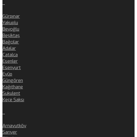
..
Gürpınar
Yakuplu
Beyoğlu
Beşiktaş
Bağcılar
Adalar
Çatalca
Esenler
Esenyurt
Eyüp
Güngören
Kağıthane
Sukulent
Keçe Saksı
..
Arnavutköy
Sarıyer