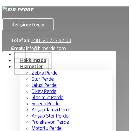
İletişime Geçin
Telefon
:
+90 541 727 42 93
Email
:
info@birperde.com
Hakkımızda
Hizmetler
Zebra Perde
Stor Perde
Jaluzi Perde
Dikey Perde
Blackout Perde
Screen Perde
Ahşap Jaluzi Perde
Ahşap Stor Perde
Projeksiyon Perde
Motorlu Perde