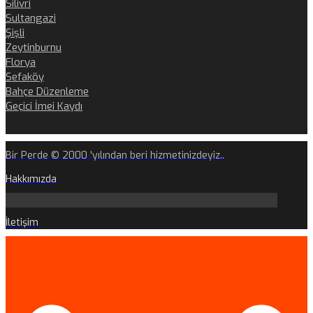
Silivri
Sultangazi
Şişli
Zeytinburnu
Florya
Sefaköy
Bahçe Düzenleme
Geçici İmei Kaydı
Bir Perde © 2000 'yılından beri hizmetinizdeyiz..
Hakkımızda
İletişim