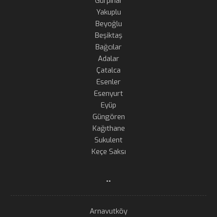
Gürpınar
Yakuplu
Beyoğlu
Beşiktaş
Bağcılar
Adalar
Çatalca
Esenler
Esenyurt
Eyüp
Güngören
Kağıthane
Sukulent
Keçe Saksı
..
Arnavutköy