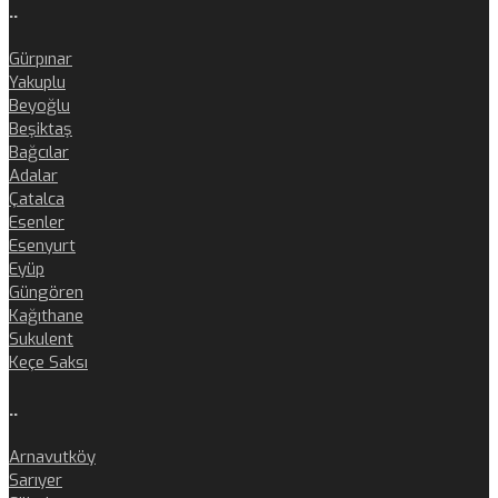
..
Gürpınar
Yakuplu
Beyoğlu
Beşiktaş
Bağcılar
Adalar
Çatalca
Esenler
Esenyurt
Eyüp
Güngören
Kağıthane
Sukulent
Keçe Saksı
..
Arnavutköy
Sarıyer