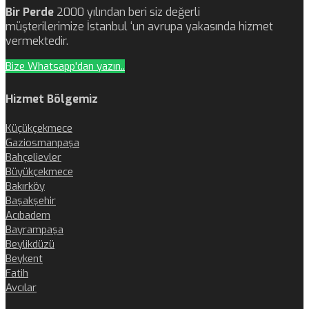
Bir Perde
2000 yılından beri siz değerli
müşterilerimize İstanbul ‘un avrupa yakasında hizmet
vermektedir.
Bize Whatsapp'dan yazın..
Hizmet Bölgemiz
Küçükçekmece
Gaziosmanpaşa
Bahçelievler
Büyükçekmece
Bakırköy
Başakşehir
Acıbadem
Bayrampaşa
Beylikdüzü
Beykent
Fatih
Avcılar