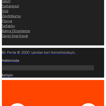
Silivri
Sultangazi
Şişli
Zeytinburnu
Florya
Sefaköy
Bahçe Düzenleme
Geçici İmei Kaydı
Bir Perde © 2000 'yılından beri hizmetinizdeyiz..
Hakkımızda
İletişim