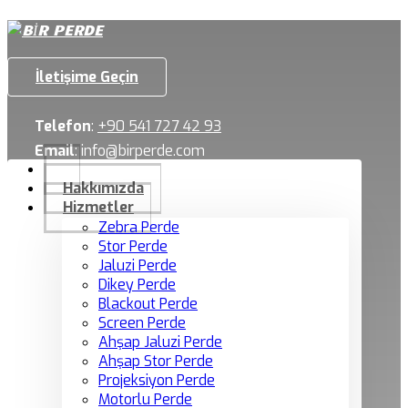
İletişime Geçin
Telefon
:
+90 541 727 42 93
Email
:
info@birperde.com
Hakkımızda
Hizmetler
Zebra Perde
Stor Perde
Jaluzi Perde
Dikey Perde
Blackout Perde
Screen Perde
Ahşap Jaluzi Perde
Ahşap Stor Perde
Projeksiyon Perde
Motorlu Perde