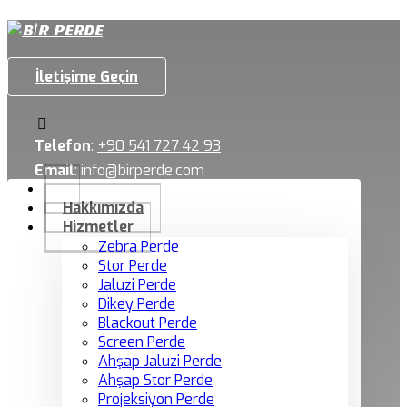
İletişime Geçin
Telefon
:
+90 541 727 42 93
Email
:
info@birperde.com
Hakkımızda
Hizmetler
Zebra Perde
Stor Perde
Jaluzi Perde
Dikey Perde
Blackout Perde
Screen Perde
Ahşap Jaluzi Perde
Ahşap Stor Perde
Projeksiyon Perde