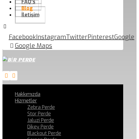
FAQ’s
Blog
İletişim
Facebook
Instagram
Twitter
Pinterest
Google
Google Maps
Hakkımızda
Hizmetler
Zebra Perde
Stor Perde
Jaluzi Perde
Dikey Perde
Blackout Perde