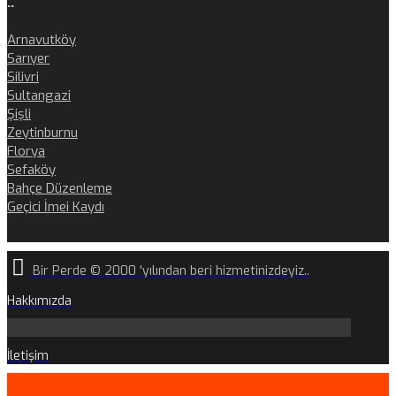
..
Arnavutköy
Sarıyer
Silivri
Sultangazi
Şişli
Zeytinburnu
Florya
Sefaköy
Bahçe Düzenleme
Geçici İmei Kaydı
Bir Perde © 2000 'yılından beri hizmetinizdeyiz..
Hakkımızda
İletişim