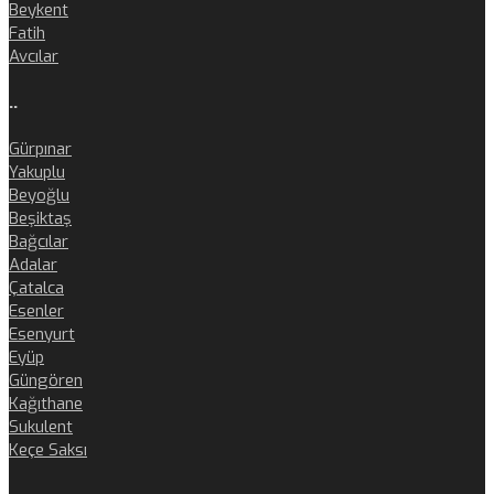
Beykent
Fatih
Avcılar
..
Gürpınar
Yakuplu
Beyoğlu
Beşiktaş
Bağcılar
Adalar
Çatalca
Esenler
Esenyurt
Eyüp
Güngören
Kağıthane
Sukulent
Keçe Saksı