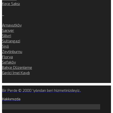
Keçe Saksı
..
Arnavutköy
Sarıyer
Silivri
Sultangazi
Şişli
Zeytinburnu
Florya
Sefaköy
Bahçe Düzenleme
Geçici İmei Kaydı
Bir Perde © 2000 'yılından beri hizmetinizdeyiz..
Hakkımızda