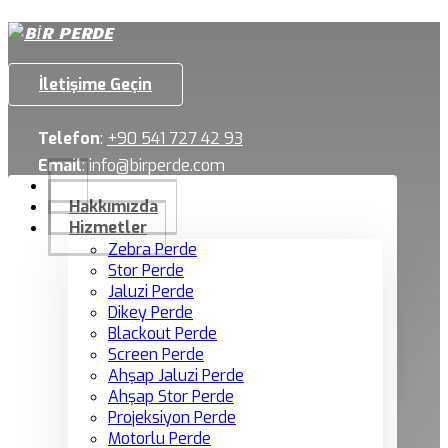
İletişime Geçin
Telefon
:
+90 541 727 42 93
Email
:
info@birperde.com
Hakkımızda
Hizmetler
Zebra Perde
Stor Perde
Jaluzi Perde
Dikey Perde
Blackout Perde
Screen Perde
Ahşap Jaluzi Perde
Ahşap Stor Perde
Projeksiyon Perde
Motorlu Perde