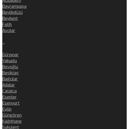
Acıbadem
Bayrampaşa
Beylikdüzü
Beykent
Fatih
Avcılar
..
Gürpınar
Yakuplu
Beyoğlu
Beşiktaş
Bağcılar
Adalar
Çatalca
Esenler
Esenyurt
Eyüp
Güngören
Kağıthane
Sukulent