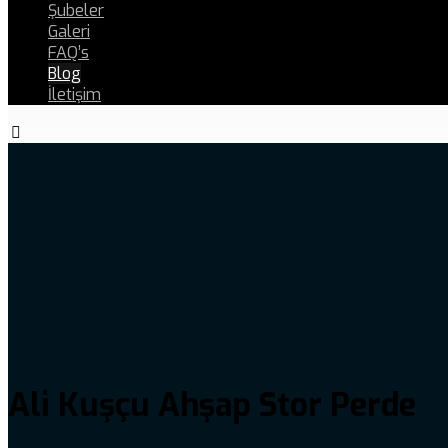
Şubeler
Galeri
FAQ’s
Blog
İletişim
Ali Kuşçu Ahşap Stor Perde