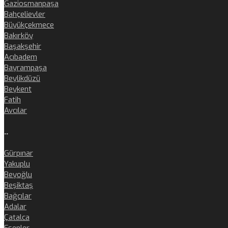
Gaziosmanpaşa
Bahçelievler
Büyükçekmece
Bakırköy
Başakşehir
Acıbadem
Bayrampaşa
Beylikdüzü
Beykent
Fatih
Avcılar
..
Gürpınar
Yakuplu
Beyoğlu
Beşiktaş
Bağcılar
Adalar
Çatalca