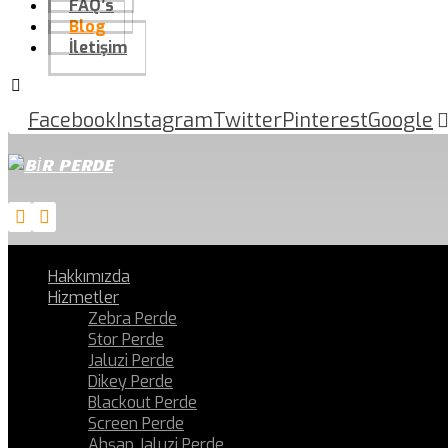
FAQ’s
Blog
İletişim
Facebook
Instagram
Twitter
Pinterest
Google
Hakkımızda
Hizmetler
Zebra Perde
Stor Perde
Jaluzi Perde
Dikey Perde
Blackout Perde
Screen Perde
Ahşap Jaluzi Perde