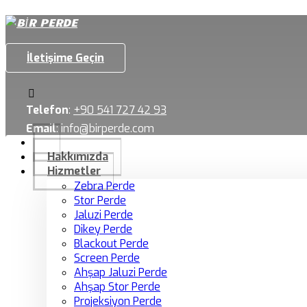
İletişime Geçin
Telefon
:
+90 541 727 42 93
Email
:
info@birperde.com
Hakkımızda
Hizmetler
Zebra Perde
Stor Perde
Jaluzi Perde
Dikey Perde
Blackout Perde
Screen Perde
Ahşap Jaluzi Perde
Ahşap Stor Perde
Projeksiyon Perde