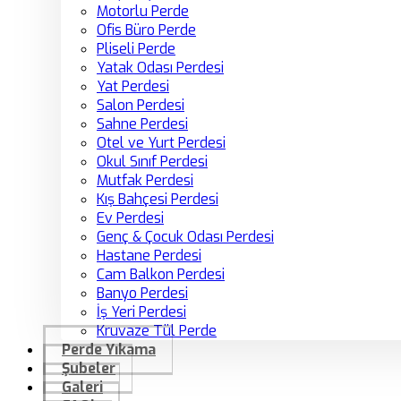
Motorlu Perde
Ofis Büro Perde
Pliseli Perde
Yatak Odası Perdesi
Yat Perdesi
Salon Perdesi
Sahne Perdesi
Otel ve Yurt Perdesi
Okul Sınıf Perdesi
Mutfak Perdesi
Kış Bahçesi Perdesi
Ev Perdesi
Genç & Çocuk Odası Perdesi
Hastane Perdesi
Cam Balkon Perdesi
Banyo Perdesi
İş Yeri Perdesi
Kruvaze Tül Perde
Perde Yıkama
Şubeler
Galeri