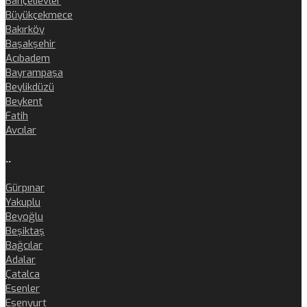
Bahçelievler
Büyükçekmece
Bakırköy
Başakşehir
Acıbadem
Bayrampaşa
Beylikdüzü
Beykent
Fatih
Avcılar
..
Gürpınar
Yakuplu
Beyoğlu
Beşiktaş
Bağcılar
Adalar
Çatalca
Esenler
Esenyurt