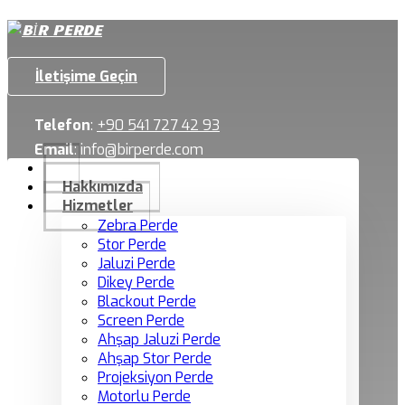
İletişime Geçin
Telefon
:
+90 541 727 42 93
Email
:
info@birperde.com
Hakkımızda
Hizmetler
Zebra Perde
Stor Perde
Jaluzi Perde
Dikey Perde
Blackout Perde
Screen Perde
Ahşap Jaluzi Perde
Ahşap Stor Perde
Projeksiyon Perde
Motorlu Perde