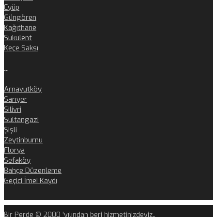
Eyüp
Güngören
Kağıthane
Sukulent
Keçe Saksı
..
Arnavutköy
Sarıyer
Silivri
Sultangazi
Şişli
Zeytinburnu
Florya
Sefaköy
Bahçe Düzenleme
Geçici İmei Kaydı
Bir Perde © 2000 'yılından beri hizmetinizdeyiz..