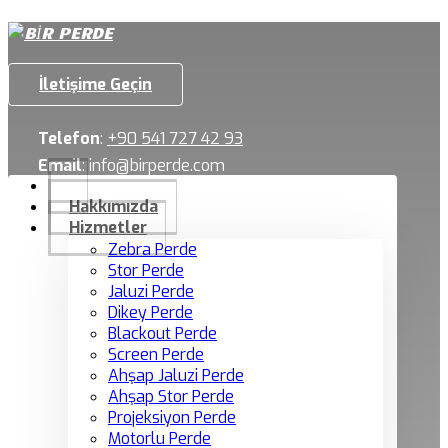
İletişime Geçin
Telefon
:
+90 541 727 42 93
Email
:
info@birperde.com
Hakkımızda
Hizmetler
Zebra Perde
Stor Perde
Jaluzi Perde
Dikey Perde
Blackout Perde
Screen Perde
Ahşap Jaluzi Perde
Ahşap Stor Perde
Projeksiyon Perde
Motorlu Perde