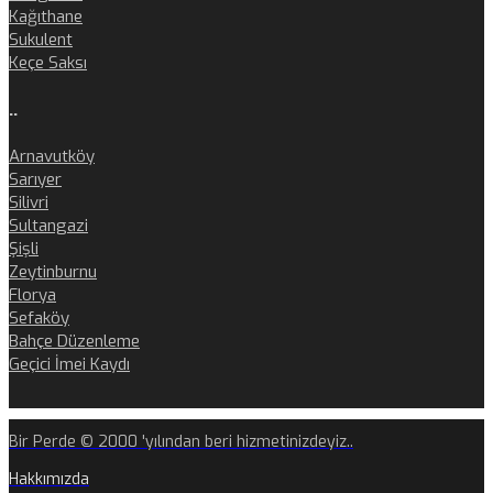
Kağıthane
Sukulent
Keçe Saksı
..
Arnavutköy
Sarıyer
Silivri
Sultangazi
Şişli
Zeytinburnu
Florya
Sefaköy
Bahçe Düzenleme
Geçici İmei Kaydı
Bir Perde © 2000 'yılından beri hizmetinizdeyiz..
Hakkımızda