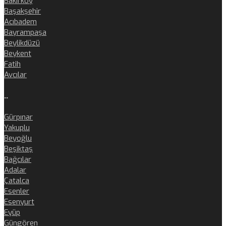
Bakırköy
Başakşehir
Acıbadem
Bayrampaşa
Beylikdüzü
Beykent
Fatih
Avcılar
..
Gürpınar
Yakuplu
Beyoğlu
Beşiktaş
Bağcılar
Adalar
Çatalca
Esenler
Esenyurt
Eyüp
Güngören