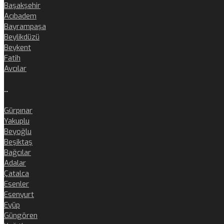
Başakşehir
Acıbadem
Bayrampaşa
Beylikdüzü
Beykent
Fatih
Avcılar
..
Gürpınar
Yakuplu
Beyoğlu
Beşiktaş
Bağcılar
Adalar
Çatalca
Esenler
Esenyurt
Eyüp
Güngören