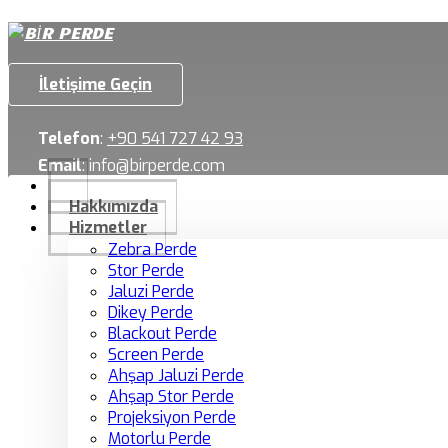
İletişime Geçin
Telefon
:
+90 541 727 42 93
Email
:
info@birperde.com
Hakkımızda
Hizmetler
Zebra Perde
Stor Perde
Jaluzi Perde
Dikey Perde
Blackout Perde
Screen Perde
Ahşap Jaluzi Perde
Ahşap Stor Perde
Projeksiyon Perde
Motorlu Perde