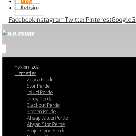
Blog
İletişim
Facebook
Instagram
Twitter
Pinterest
Google
G
Hakkımızda
Hizmetler
Zebra Perde
Stor Perde
Jaluzi Perde
Dikey Perde
Blackout Perde
Screen Perde
Ahşap Jaluzi Perde
Ahşap Stor Perde
Projeksiyon Perde