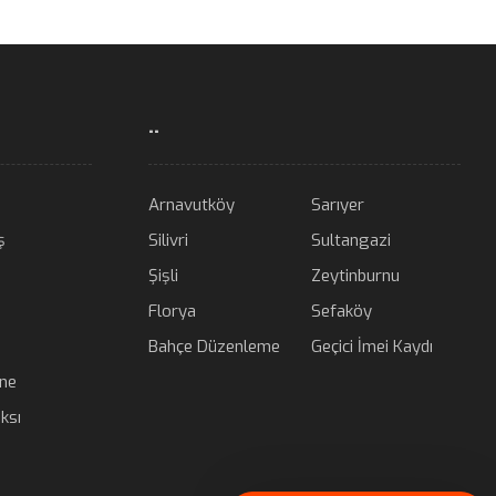
..
Arnavutköy
Sarıyer
ş
Silivri
Sultangazi
Şişli
Zeytinburnu
Florya
Sefaköy
Bahçe Düzenleme
Geçici İmei Kaydı
ane
ksı