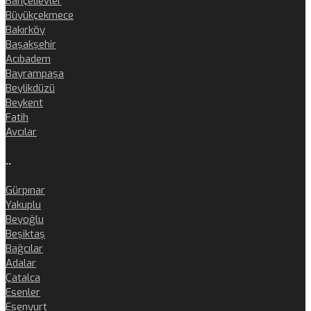
Bahçelievler
Büyükçekmece
Bakırköy
Başakşehir
Acıbadem
Bayrampaşa
Beylikdüzü
Beykent
Fatih
Avcılar
..
Gürpınar
Yakuplu
Beyoğlu
Beşiktaş
Bağcılar
Adalar
Çatalca
Esenler
Esenyurt