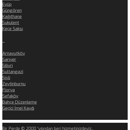
Eyüp
Güngören
Kağıthane
Sukulent
Keçe Saksı
..
Arnavutköy
Sarıyer
Silivri
Sultangazi
Şişli
Zeytinburnu
Florya
Sefaköy
Bahçe Düzenleme
Geçici İmei Kaydı
Bir Perde © 2000 'yılından beri hizmetinizdeyiz..