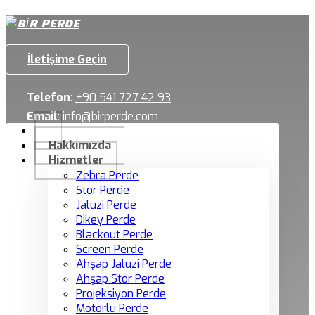
İletişime Geçin
Telefon
:
+90 541 727 42 93
Email
:
info@birperde.com
Hakkımızda
Hizmetler
Zebra Perde
Stor Perde
Jaluzi Perde
Dikey Perde
Blackout Perde
Screen Perde
Ahşap Jaluzi Perde
Ahşap Stor Perde
Projeksiyon Perde
Motorlu Perde