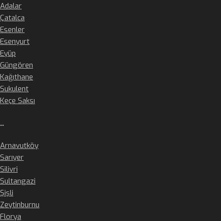
Adalar
Çatalca
Esenler
Esenyurt
Eyüp
Güngören
Kağıthane
Sukulent
Keçe Saksı
..
Arnavutköy
Sarıyer
Silivri
Sultangazi
Şişli
Zeytinburnu
Florya