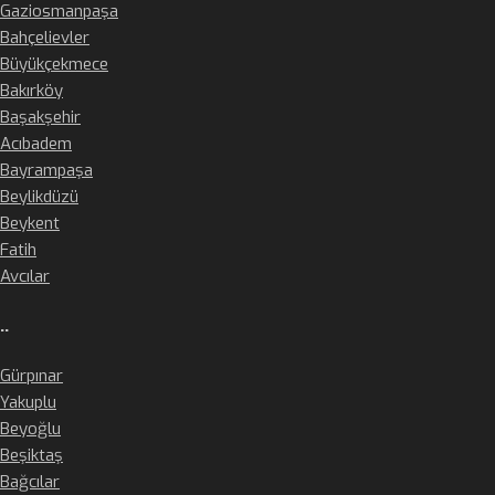
Gaziosmanpaşa
Bahçelievler
Büyükçekmece
Bakırköy
Başakşehir
Acıbadem
Bayrampaşa
Beylikdüzü
Beykent
Fatih
Avcılar
..
Gürpınar
Yakuplu
Beyoğlu
Beşiktaş
Bağcılar