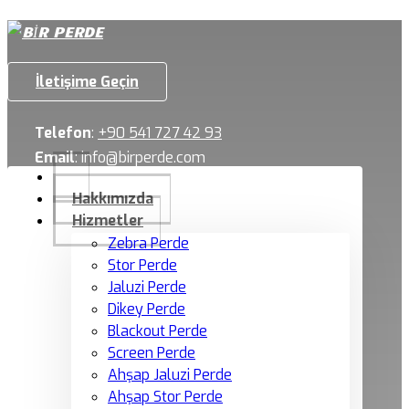
İletişime Geçin
Telefon
:
+90 541 727 42 93
Email
:
info@birperde.com
Hakkımızda
Hizmetler
Zebra Perde
Stor Perde
Jaluzi Perde
Dikey Perde
Blackout Perde
Screen Perde
Ahşap Jaluzi Perde
Ahşap Stor Perde