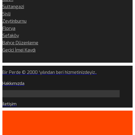
Sultangazi
Şişli
Zeytinburnu
Florya
Sefaköy
Bahçe Düzenleme
Geçici İmei Kaydı
Bir Perde © 2000 'yılından beri hizmetinizdeyiz..
Hakkımızda
İletişim