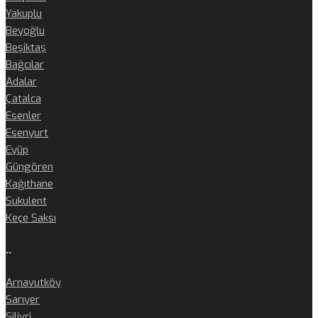
Yakuplu
Beyoğlu
Beşiktaş
Bağcılar
Adalar
Çatalca
Esenler
Esenyurt
Eyüp
Güngören
Kağıthane
Sukulent
Keçe Saksı
..
Arnavutköy
Sarıyer
Silivri