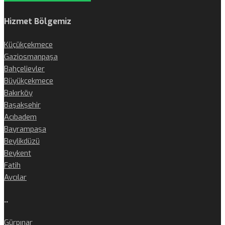
Hizmet Bölgemiz
Küçükçekmece
Gaziosmanpaşa
Bahçelievler
Büyükçekmece
Bakırköy
Başakşehir
Acıbadem
Bayrampaşa
Beylikdüzü
Beykent
Fatih
Avcılar
..
Gürpınar