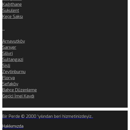
Kağıthane
Sukulent
Keçe Saksı
..
Arnavutköy
Sarıyer
Silivri
Sultangazi
Şişli
Zeytinburnu
Florya
Sefaköy
Bahçe Düzenleme
Geçici İmei Kaydı
Bir Perde © 2000 'yılından beri hizmetinizdeyiz..
Hakkımızda