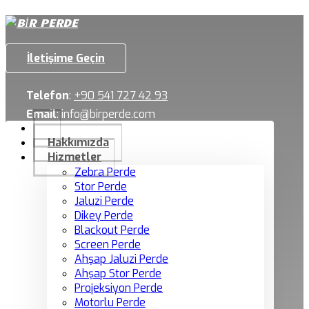
İletişime Geçin
Telefon
:
+90 541 727 42 93
Email
:
info@birperde.com
Hakkımızda
Hizmetler
Zebra Perde
Stor Perde
Jaluzi Perde
Dikey Perde
Blackout Perde
Screen Perde
Ahşap Jaluzi Perde
Ahşap Stor Perde
Projeksiyon Perde
Motorlu Perde