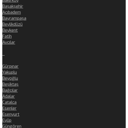
Bakırköy
Başakşehir
Acıbadem
Bayrampaşa
Beylikdüzü
Beykent
Fatih
Avcılar
..
Gürpınar
Yakuplu
Beyoğlu
Beşiktaş
Bağcılar
Adalar
Çatalca
Esenler
Esenyurt
Eyüp
Güngören