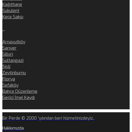
Kağıthane
Sukulent
Keçe Saksı
..
Arnavutköy
Sarıyer
Silivri
Sultangazi
Şişli
Zeytinburnu
Florya
Sefaköy
Bahçe Düzenleme
Geçici İmei Kaydı
Bir Perde © 2000 'yılından beri hizmetinizdeyiz..
Hakkımızda