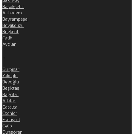
Bakırköy
Başakşehir
Acıbadem
Bayrampaşa
Beylikdüzü
Beykent
Fatih
Avcılar
..
Gürpınar
Yakuplu
Beyoğlu
Beşiktaş
Bağcılar
Adalar
Çatalca
Esenler
Esenyurt
Eyüp
Güngören