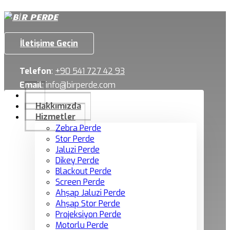
İletişime Geçin
Telefon
:
+90 541 727 42 93
Email
:
info@birperde.com
Hakkımızda
Hizmetler
Zebra Perde
Stor Perde
Jaluzi Perde
Dikey Perde
Blackout Perde
Screen Perde
Ahşap Jaluzi Perde
Ahşap Stor Perde
Projeksiyon Perde
Motorlu Perde