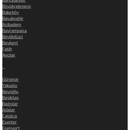
Bahçelievler
Büyükçekmece
Bakırköy
Başakşehir
Acıbadem
Bayrampaşa
Beylikdüzü
Beykent
Fatih
Avcılar
..
Gürpınar
Yakuplu
Beyoğlu
Beşiktaş
Bağcılar
Adalar
Çatalca
Esenler
Esenyurt