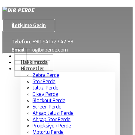
İletişime Geçin
Telefon
:
+90 541 727 42 93
Email
:
info@birperde.com
Hakkımızda
Hizmetler
Zebra Perde
Stor Perde
Jaluzi Perde
Dikey Perde
Blackout Perde
Screen Perde
Ahşap Jaluzi Perde
Ahşap Stor Perde
Projeksiyon Perde
Motorlu Perde