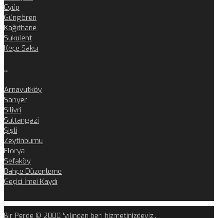
Eyüp
Güngören
Kağıthane
Sukulent
Keçe Saksı
..
Arnavutköy
Sarıyer
Silivri
Sultangazi
Şişli
Zeytinburnu
Florya
Sefaköy
Bahçe Düzenleme
Geçici İmei Kaydı
Bir Perde © 2000 'yılından beri hizmetinizdeyiz..