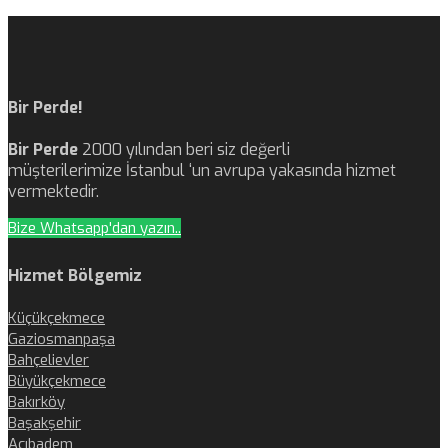
Bir Perde!
Bir Perde
2000 yılından beri siz değerli
müşterilerimize İstanbul ‘un avrupa yakasında hizmet
vermektedir.
Bize Whatsapp'dan yazın..
Hizmet Bölgemiz
Küçükçekmece
Gaziosmanpaşa
Bahçelievler
Büyükçekmece
Bakırköy
Başakşehir
Acıbadem