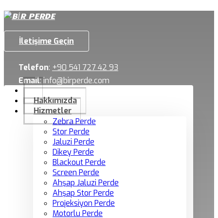
İletişime Geçin
Telefon
:
+90 541 727 42 93
Email
:
info@birperde.com
Hakkımızda
Hizmetler
Zebra Perde
Stor Perde
Jaluzi Perde
Dikey Perde
Blackout Perde
Screen Perde
Ahşap Jaluzi Perde
Ahşap Stor Perde
Projeksiyon Perde
Motorlu Perde