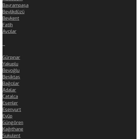
Bayrampaşa
Beylikdüzü
Beykent
Fatih
Avcılar
..
Gürpınar
Yakuplu
Beyoğlu
Beşiktaş
Bağcılar
Adalar
Çatalca
Esenler
Esenyurt
Eyüp
Güngören
Kağıthane
Sukulent