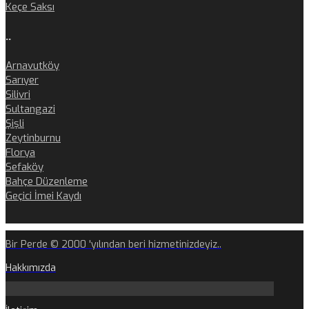
Keçe Saksı
..
Arnavutköy
Sarıyer
Silivri
Sultangazi
Şişli
Zeytinburnu
Florya
Sefaköy
Bahçe Düzenleme
Geçici İmei Kaydı
Bir Perde © 2000 'yılından beri hizmetinizdeyiz..
Hakkımızda