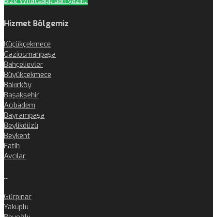
Bize Whatsapp'dan yazın..
Hizmet Bölgemiz
Küçükçekmece
Gaziosmanpaşa
Bahçelievler
Büyükçekmece
Bakırköy
Başakşehir
Acıbadem
Bayrampaşa
Beylikdüzü
Beykent
Fatih
Avcılar
..
Gürpınar
Yakuplu