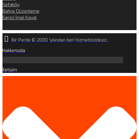
Sefaköy
Bahçe Düzenleme
Geçici İmei Kaydı
Bir Perde © 2000 'yılından beri hizmetinizdeyiz..
Hakkımızda
İletişim