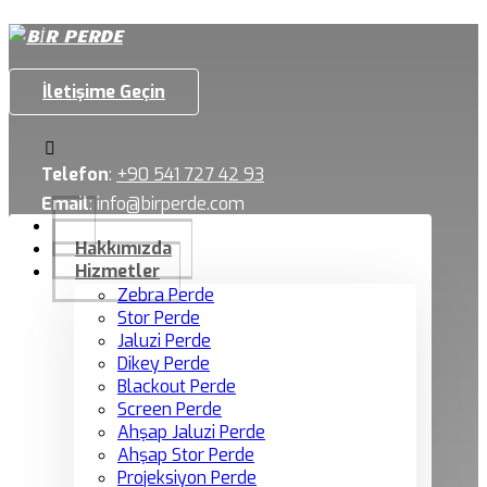
İletişime Geçin
Telefon
:
+90 541 727 42 93
Email
:
info@birperde.com
Hakkımızda
Hizmetler
Zebra Perde
Stor Perde
Jaluzi Perde
Dikey Perde
Blackout Perde
Screen Perde
Ahşap Jaluzi Perde
Ahşap Stor Perde
Projeksiyon Perde