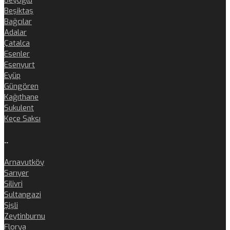
Beyoğlu
Beşiktaş
Bağcılar
Adalar
Çatalca
Esenler
Esenyurt
Eyüp
Güngören
Kağıthane
Sukulent
Keçe Saksı
..
Arnavutköy
Sarıyer
Silivri
Sultangazi
Şişli
Zeytinburnu
Florya