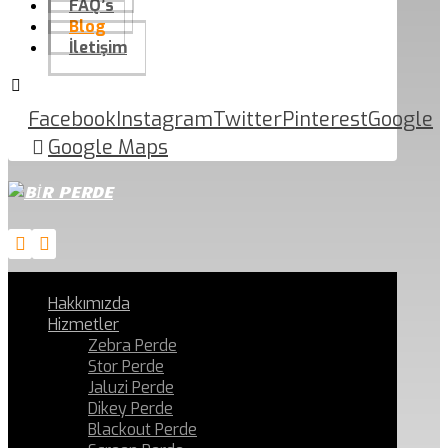
FAQ’s
Blog
İletişim
Facebook
Instagram
Twitter
Pinterest
Google
Google Maps
Hakkımızda
Hizmetler
Zebra Perde
Stor Perde
Jaluzi Perde
Dikey Perde
Blackout Perde