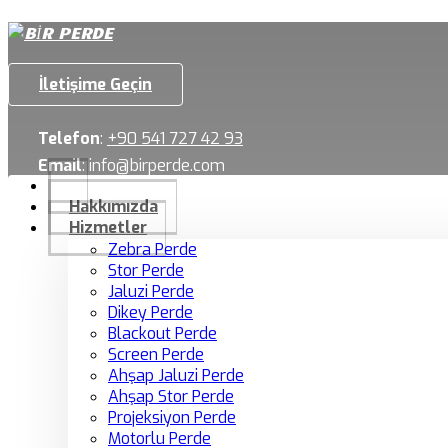
İletişime Geçin
Telefon
:
+90 541 727 42 93
Email
:
info@birperde.com
Hakkımızda
Hizmetler
Zebra Perde
Stor Perde
Jaluzi Perde
Dikey Perde
Blackout Perde
Screen Perde
Ahşap Jaluzi Perde
Ahşap Stor Perde
Projeksiyon Perde
Motorlu Perde