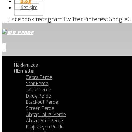
Blog
İletişim
Facebook
Instagram
Twitter
Pinterest
Google
G
Hakkımızda
Hizmetler
Zebra Perde
Stor Perde
Jaluzi Perde
Dikey Perde
Blackout Perde
Screen Perde
Ahşap Jaluzi Perde
Ahşap Stor Perde
Projeksiyon Perde