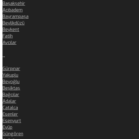
Başakşehir
Acıbadem
Bayrampaşa
Beylikdüzü
Beykent
Fatih
Avcılar
..
Gürpınar
Yakuplu
Beyoğlu
Beşiktaş
Bağcılar
Adalar
Çatalca
Esenler
Esenyurt
Eyüp
Güngören