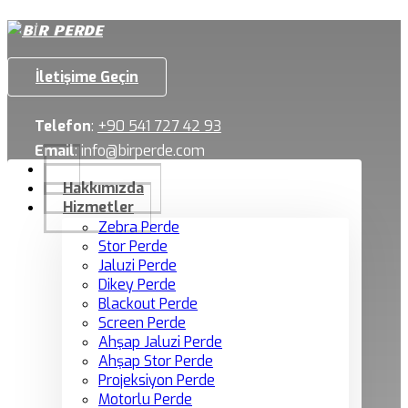
İletişime Geçin
Telefon
:
+90 541 727 42 93
Email
:
info@birperde.com
Hakkımızda
Hizmetler
Zebra Perde
Stor Perde
Jaluzi Perde
Dikey Perde
Blackout Perde
Screen Perde
Ahşap Jaluzi Perde
Ahşap Stor Perde
Projeksiyon Perde
Motorlu Perde