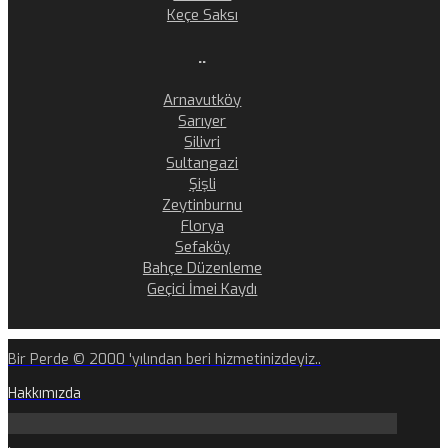
Keçe Saksı
..
Arnavutköy
Sarıyer
Silivri
Sultangazi
Şişli
Zeytinburnu
Florya
Sefaköy
Bahçe Düzenleme
Geçici İmei Kaydı
Bir Perde © 2000 'yılından beri hizmetinizdeyiz..
Hakkımızda