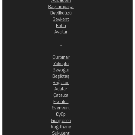
Acıbadem
Bayrampaşa
Beylikdüzü
Beykent
Fatih
Avcılar
..
Gürpınar
Yakuplu
Beyoğlu
Beşiktaş
Bağcılar
Adalar
Çatalca
Esenler
Esenyurt
Eyüp
Güngören
Kağıthane
Sukulent