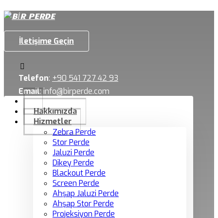
İletişime Geçin
Telefon
:
+90 541 727 42 93
Email
:
info@birperde.com
Hakkımızda
Hizmetler
Zebra Perde
Stor Perde
Jaluzi Perde
Dikey Perde
Blackout Perde
Screen Perde
Ahşap Jaluzi Perde
Ahşap Stor Perde
Projeksiyon Perde