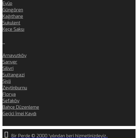
Eyüp
Güngören
Kağıthane
Sukulent
Keçe Saksı
..
Arnavutköy
Sarıyer
Silivri
Sultangazi
Şişli
Zeytinburnu
Florya
Sefaköy
Bahçe Düzenleme
Geçici İmei Kaydı
Bir Perde © 2000 'yılından beri hizmetinizdeyiz..