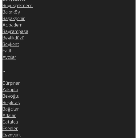
Büyükçekmece
Bakırköy
Başakşehir
Acıbadem
Bayrampaşa
Beylikdüzü
Beykent
Fatih
Avcılar
..
Gürpınar
Yakuplu
Beyoğlu
Beşiktaş
Bağcılar
Adalar
Çatalca
Esenler
Esenyurt