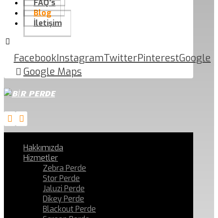
FAQ’s
Blog
İletişim
Facebook
Instagram
Twitter
Pinterest
Google
Google Maps
Hakkımızda
Hizmetler
Zebra Perde
Stor Perde
Jaluzi Perde
Dikey Perde
Blackout Perde