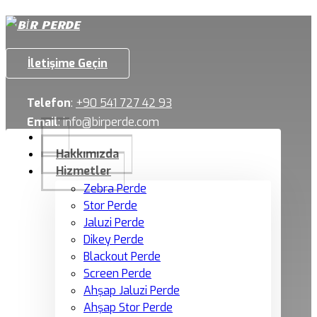
İletişime Geçin
Telefon
:
+90 541 727 42 93
Email
:
info@birperde.com
Hakkımızda
Hizmetler
Zebra Perde
Stor Perde
Jaluzi Perde
Dikey Perde
Blackout Perde
Screen Perde
Ahşap Jaluzi Perde
Ahşap Stor Perde