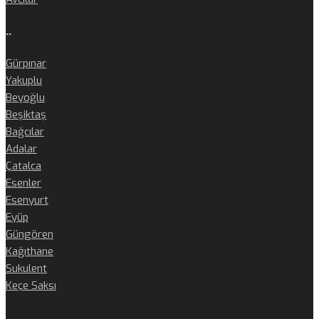
..
Gürpınar
Yakuplu
Beyoğlu
Beşiktaş
Bağcılar
Adalar
Çatalca
Esenler
Esenyurt
Eyüp
Güngören
Kağıthane
Sukulent
Keçe Saksı
..