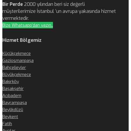
Bir Perde
2000 yılından beri siz değerli
müşterilerimize İstanbul ‘un avrupa yakasında hizmet
vermektedir.
Bize Whatsapp'dan yazın..
Hizmet Bölgemiz
Küçükçekmece
Gaziosmanpaşa
Bahçelievler
Büyükçekmece
Bakırköy
Başakşehir
Acıbadem
Bayrampaşa
Beylikdüzü
Beykent
Fatih
Avcılar