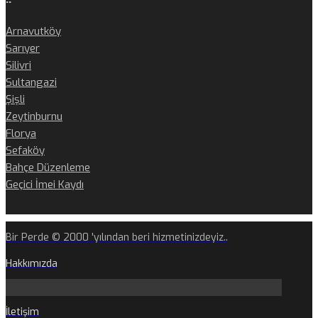
Arnavutköy
Sarıyer
Silivri
Sultangazi
Şişli
Zeytinburnu
Florya
Sefaköy
Bahçe Düzenleme
Geçici İmei Kaydı
Bir Perde © 2000 'yılından beri hizmetinizdeyiz..
Hakkımızda
İletişim