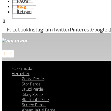
FAQ’s
Blog
İletişim
Facebook
Instagram
Twitter
Pinterest
Google
Hakkımızda
Hizmetler
Zebra Perde
Stor Perde
Jaluzi Perde
Dikey Perde
Blackout Perde
Screen Perde
Ahşap Jaluzi Perde