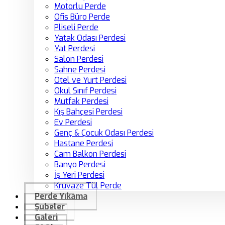
Motorlu Perde
Ofis Büro Perde
Pliseli Perde
Yatak Odası Perdesi
Yat Perdesi
Salon Perdesi
Sahne Perdesi
Otel ve Yurt Perdesi
Okul Sınıf Perdesi
Mutfak Perdesi
Kış Bahçesi Perdesi
Ev Perdesi
Genç & Çocuk Odası Perdesi
Hastane Perdesi
Cam Balkon Perdesi
Banyo Perdesi
İş Yeri Perdesi
Kruvaze Tül Perde
Perde Yıkama
Şubeler
Galeri