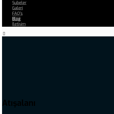
Şubeler
Galeri
FAQ’s
Blog
İletişim
Atışalanı