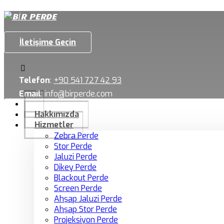
İletişime Geçin
Telefon
:
+90 541 727 42 93
Email
:
info@birperde.com
Hakkımızda
Hizmetler
Zebra Perde
Stor Perde
Jaluzi Perde
Dikey Perde
Blackout Perde
Screen Perde
Ahşap Jaluzi Perde
Ahşap Stor Perde
Projeksiyon Perde