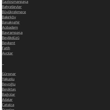
Gaziosmanpaşa
Bahçelievler
Büyükçekmece
Bakırköy
Başakşehir
Acıbadem
Bayrampaşa
Beylikdüzü
Beykent
Fatih
Avcılar
..
Gürpınar
Yakuplu
Beyoğlu
Beşiktaş
Bağcılar
Adalar
Çatalca