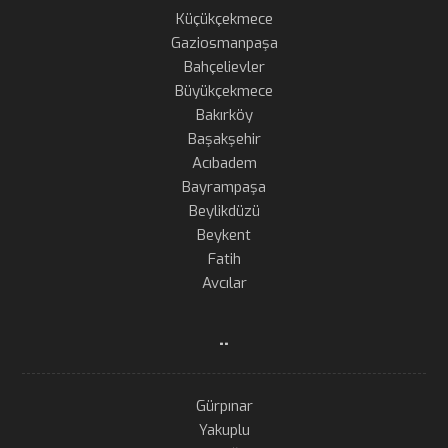
Küçükçekmece
Gaziosmanpaşa
Bahçelievler
Büyükçekmece
Bakırköy
Başakşehir
Acıbadem
Bayrampaşa
Beylikdüzü
Beykent
Fatih
Avcılar
..
Gürpınar
Yakuplu