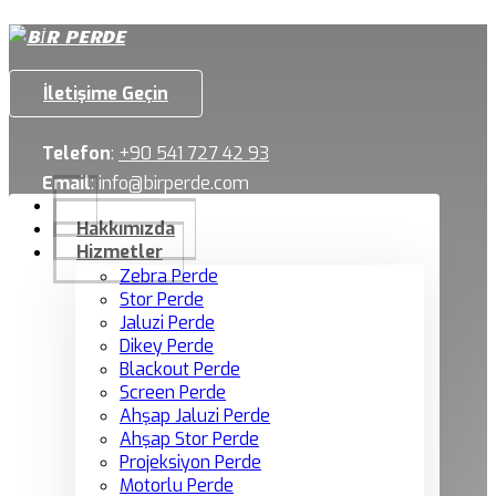
İletişime Geçin
Telefon
:
+90 541 727 42 93
Email
:
info@birperde.com
Hakkımızda
Hizmetler
Zebra Perde
Stor Perde
Jaluzi Perde
Dikey Perde
Blackout Perde
Screen Perde
Ahşap Jaluzi Perde
Ahşap Stor Perde
Projeksiyon Perde
Motorlu Perde