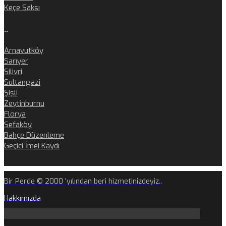
Keçe Saksı
..
Arnavutköy
Sarıyer
Silivri
Sultangazi
Şişli
Zeytinburnu
Florya
Sefaköy
Bahçe Düzenleme
Geçici İmei Kaydı
Bir Perde © 2000 'yılından beri hizmetinizdeyiz..
Hakkımızda