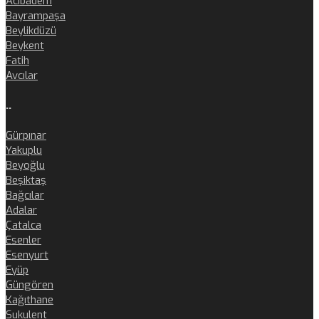
Acıbadem
Bayrampaşa
Beylikdüzü
Beykent
Fatih
Avcılar
..
Gürpınar
Yakuplu
Beyoğlu
Beşiktaş
Bağcılar
Adalar
Çatalca
Esenler
Esenyurt
Eyüp
Güngören
Kağıthane
Sukulent