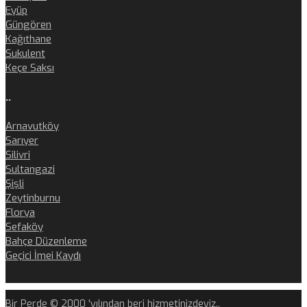
Eyüp
Güngören
Kağıthane
Sukulent
Keçe Saksı
..
Arnavutköy
Sarıyer
Silivri
Sultangazi
Şişli
Zeytinburnu
Florya
Sefaköy
Bahçe Düzenleme
Geçici İmei Kaydı
Bir Perde © 2000 'yılından beri hizmetinizdeyiz..