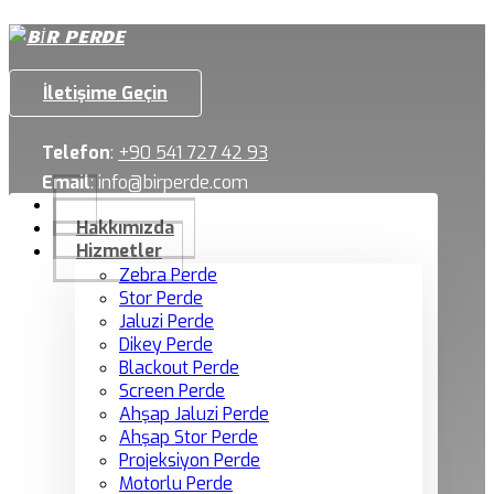
İletişime Geçin
Telefon
:
+90 541 727 42 93
Email
:
info@birperde.com
Hakkımızda
Hizmetler
Zebra Perde
Stor Perde
Jaluzi Perde
Dikey Perde
Blackout Perde
Screen Perde
Ahşap Jaluzi Perde
Ahşap Stor Perde
Projeksiyon Perde
Motorlu Perde