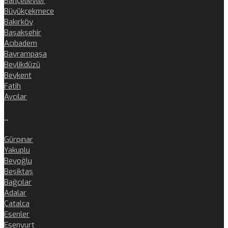
Bahçelievler
Büyükçekmece
Bakırköy
Başakşehir
Acıbadem
Bayrampaşa
Beylikdüzü
Beykent
Fatih
Avcılar
..
Gürpınar
Yakuplu
Beyoğlu
Beşiktaş
Bağcılar
Adalar
Çatalca
Esenler
Esenyurt