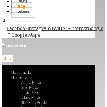
FAQ’s
Blog
İletişim
Facebook
Instagram
Twitter
Pinterest
Google
Google Maps
Hakkımızda
Hizmetler
Zebra Perde
Stor Perde
Jaluzi Perde
Dikey Perde
Blackout Perde