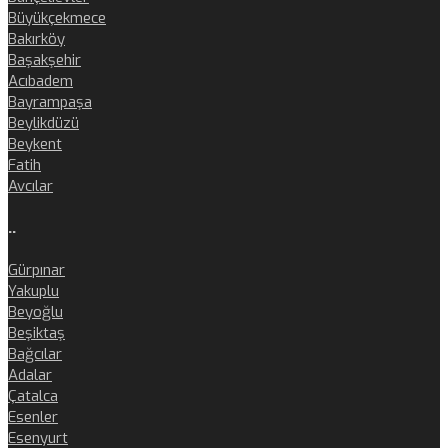
Büyükçekmece
Bakırköy
Başakşehir
Acıbadem
Bayrampaşa
Beylikdüzü
Beykent
Fatih
Avcılar
..
Gürpınar
Yakuplu
Beyoğlu
Beşiktaş
Bağcılar
Adalar
Çatalca
Esenler
Esenyurt