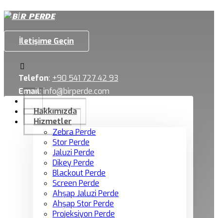
İletişime Geçin
Telefon
:
+90 541 727 42 93
Email
:
info@birperde.com
Hakkımızda
Hizmetler
Zebra Perde
Stor Perde
Jaluzi Perde
Dikey Perde
Blackout Perde
Screen Perde
Ahşap Jaluzi Perde
Ahşap Stor Perde
Projeksiyon Perde