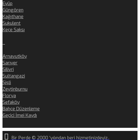
Eyüp
Güngören
Kağıthane
Sukulent
Keçe Saksı
..
Arnavutköy
Sarıyer
Silivri
Sultangazi
Şişli
Zeytinburnu
Florya
Sefaköy
Bahçe Düzenleme
Geçici İmei Kaydı
Bir Perde © 2000 'yılından beri hizmetinizdeyiz..