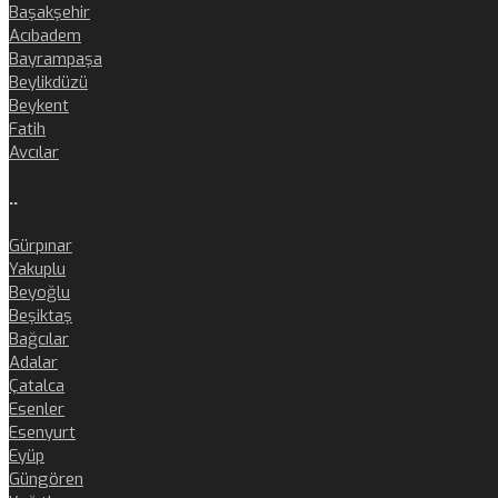
Başakşehir
Acıbadem
Bayrampaşa
Beylikdüzü
Beykent
Fatih
Avcılar
..
Gürpınar
Yakuplu
Beyoğlu
Beşiktaş
Bağcılar
Adalar
Çatalca
Esenler
Esenyurt
Eyüp
Güngören