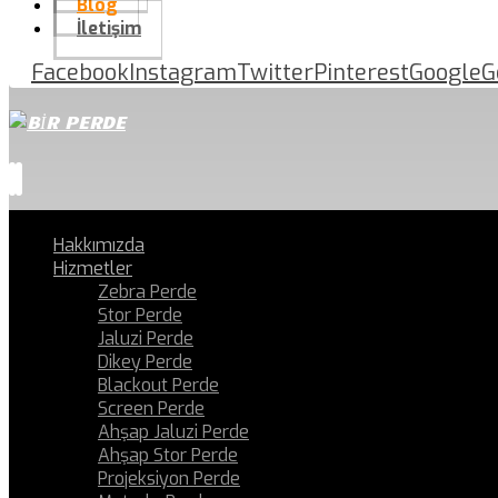
Blog
İletişim
Facebook
Instagram
Twitter
Pinterest
Google
G
Hakkımızda
Hizmetler
Zebra Perde
Stor Perde
Jaluzi Perde
Dikey Perde
Blackout Perde
Screen Perde
Ahşap Jaluzi Perde
Ahşap Stor Perde
Projeksiyon Perde