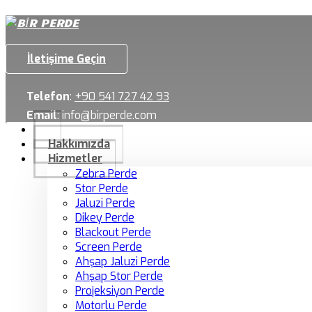
İletişime Geçin
Telefon
:
+90 541 727 42 93
Email
:
info@birperde.com
Hakkımızda
Hizmetler
Zebra Perde
Stor Perde
Jaluzi Perde
Dikey Perde
Blackout Perde
Screen Perde
Ahşap Jaluzi Perde
Ahşap Stor Perde
Projeksiyon Perde
Motorlu Perde