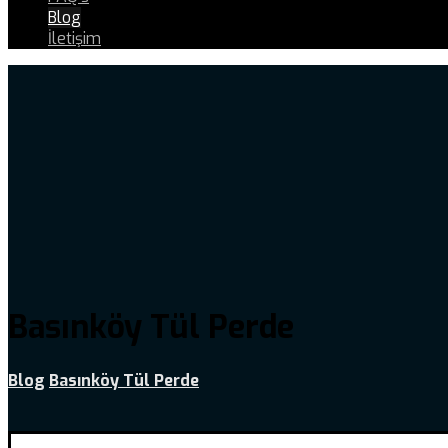
Blog
İletişim
Basınköy Tül Perde
Blog
Basınköy Tül Perde