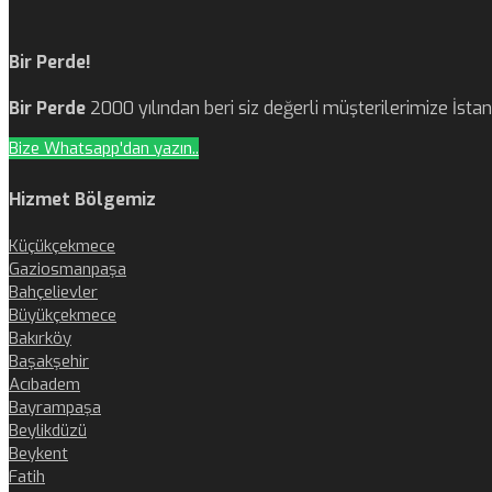
Bir Perde!
Bir Perde
2000 yılından beri siz değerli müşterilerimize İst
Bize Whatsapp'dan yazın..
Hizmet Bölgemiz
Küçükçekmece
Gaziosmanpaşa
Bahçelievler
Büyükçekmece
Bakırköy
Başakşehir
Acıbadem
Bayrampaşa
Beylikdüzü
Beykent
Fatih