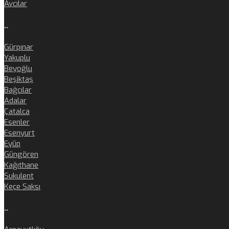
Avcılar
..
Gürpınar
Yakuplu
Beyoğlu
Beşiktaş
Bağcılar
Adalar
Çatalca
Esenler
Esenyurt
Eyüp
Güngören
Kağıthane
Sukulent
Keçe Saksı
..