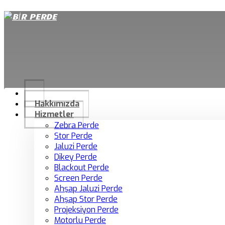
Telefon
:
+90 541 727 42 93
Email
:
info@birperde.com
Hakkımızda
Hizmetler
Zebra Perde
Stor Perde
Jaluzi Perde
Dikey Perde
Blackout Perde
Screen Perde
Ahşap Jaluzi Perde
Ahşap Stor Perde
Projeksiyon Perde
Motorlu Perde