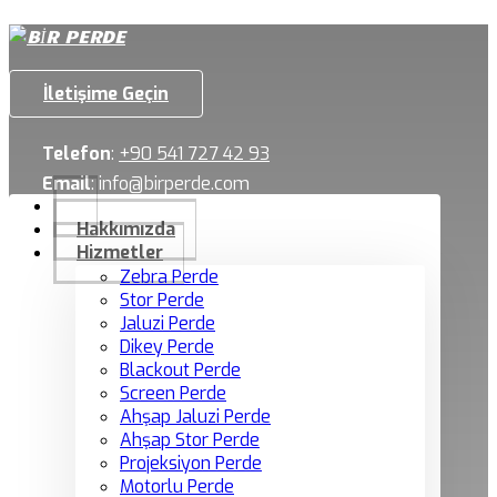
İletişime Geçin
Telefon
:
+90 541 727 42 93
Email
:
info@birperde.com
Hakkımızda
Hizmetler
Zebra Perde
Stor Perde
Jaluzi Perde
Dikey Perde
Blackout Perde
Screen Perde
Ahşap Jaluzi Perde
Ahşap Stor Perde
Projeksiyon Perde
Motorlu Perde