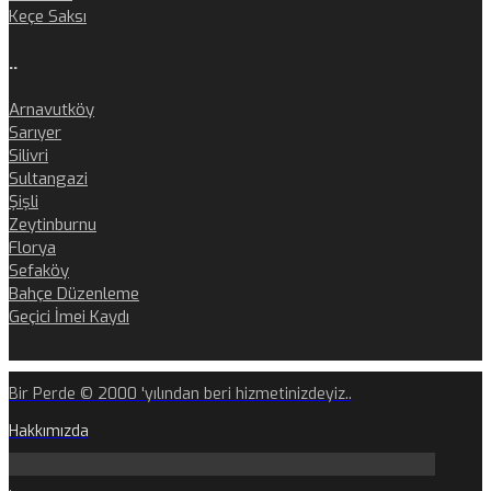
Keçe Saksı
..
Arnavutköy
Sarıyer
Silivri
Sultangazi
Şişli
Zeytinburnu
Florya
Sefaköy
Bahçe Düzenleme
Geçici İmei Kaydı
Bir Perde © 2000 'yılından beri hizmetinizdeyiz..
Hakkımızda