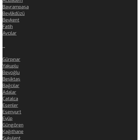
Acıbadem
Bayrampaşa
Beylikdüzü
Beykent
Fatih
Avcılar
..
Gürpınar
Yakuplu
Beyoğlu
Beşiktaş
Bağcılar
Adalar
Çatalca
Esenler
Esenyurt
Eyüp
Güngören
Kağıthane
Sukulent