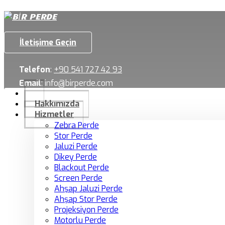
İletişime Geçin
Telefon
:
+90 541 727 42 93
Email
:
info@birperde.com
Hakkımızda
Hizmetler
Zebra Perde
Stor Perde
Jaluzi Perde
Dikey Perde
Blackout Perde
Screen Perde
Ahşap Jaluzi Perde
Ahşap Stor Perde
Projeksiyon Perde
Motorlu Perde