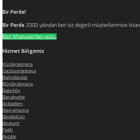
Bir Perde!
Bir Perde
2000 yılından beri siz değerli müşterilerimize İst
Bize Whatsapp'dan yazın..
Hizmet Bölgemiz
Küçükçekmece
Gaziosmanpaşa
Bahçelievler
Büyükçekmece
Bakırköy
Başakşehir
Acıbadem
Bayrampaşa
Beylikdüzü
Beykent
Fatih
Avcılar