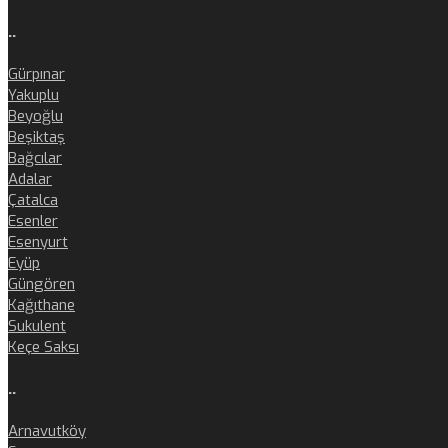
..
Gürpınar
Yakuplu
Beyoğlu
Beşiktaş
Bağcılar
Adalar
Çatalca
Esenler
Esenyurt
Eyüp
Güngören
Kağıthane
Sukulent
Keçe Saksı
..
Arnavutköy