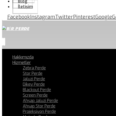
Blog
İletişim
Facebook
Instagram
Twitter
Pinterest
Google
G
Hakkımızda
Hizmetler
Zebra Perde
Stor Perde
Jaluzi Perde
Dikey Perde
Blackout Perde
Screen Perde
Ahşap Jaluzi Perde
Ahşap Stor Perde
Projeksiyon Perde