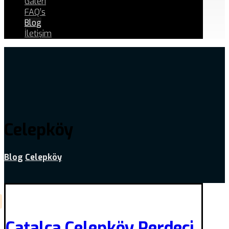
Galeri
FAQ’s
Blog
İletişim
Celepköy
Blog
Celepköy
Çatalca Celepköy Perdeci