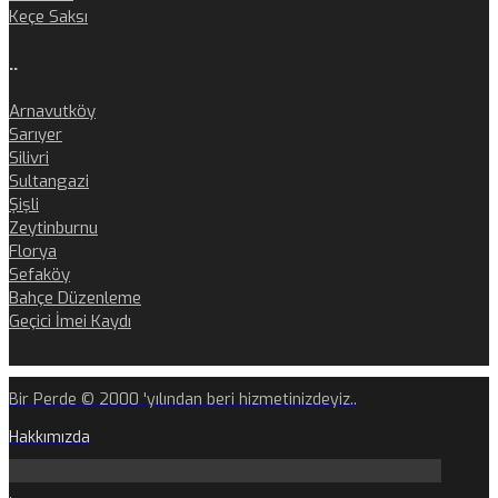
Keçe Saksı
..
Arnavutköy
Sarıyer
Silivri
Sultangazi
Şişli
Zeytinburnu
Florya
Sefaköy
Bahçe Düzenleme
Geçici İmei Kaydı
Bir Perde © 2000 'yılından beri hizmetinizdeyiz..
Hakkımızda