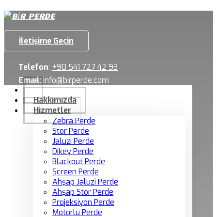
İletişime Geçin
Telefon
:
+90 541 727 42 93
Email
:
info@birperde.com
Hakkımızda
Hizmetler
Zebra Perde
Stor Perde
Jaluzi Perde
Dikey Perde
Blackout Perde
Screen Perde
Ahşap Jaluzi Perde
Ahşap Stor Perde
Projeksiyon Perde
Motorlu Perde