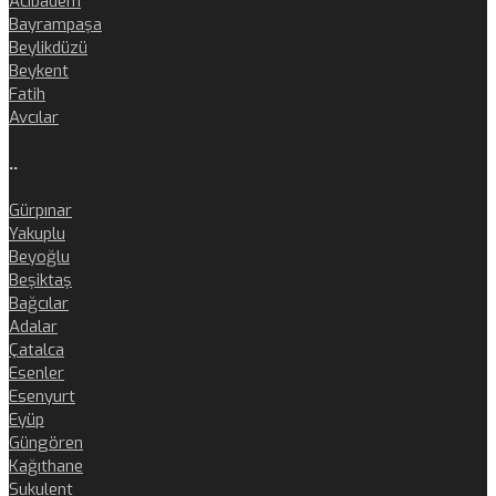
Acıbadem
Bayrampaşa
Beylikdüzü
Beykent
Fatih
Avcılar
..
Gürpınar
Yakuplu
Beyoğlu
Beşiktaş
Bağcılar
Adalar
Çatalca
Esenler
Esenyurt
Eyüp
Güngören
Kağıthane
Sukulent